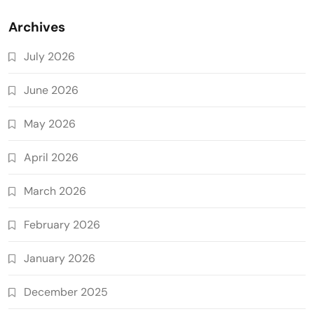
Archives
July 2026
June 2026
May 2026
April 2026
March 2026
February 2026
January 2026
December 2025