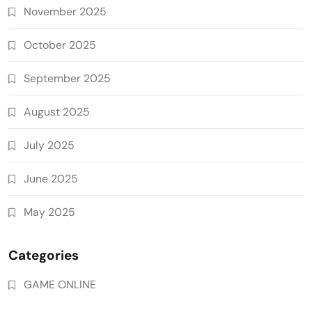
November 2025
October 2025
September 2025
August 2025
July 2025
June 2025
May 2025
Categories
GAME ONLINE