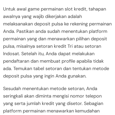
Untuk awal game permainan slot kredit, tahapan
awalnya yang wajib dikerjakan adalah
melaksanakan deposit pulsa ke rekening permainan
Anda. Pastikan anda sudah menentukan platform
permainan yang dan menawarkan pilihan deposit
pulsa, misalnya setoran kredit Tri atau setoran
Indosat. Setelah itu, Anda dapat melakukan
pendaftaran dan membuat profile apabila tidak
ada. Temukan tabel setoran dan tentukan metode
deposit pulsa yang ingin Anda gunakan.
Sesudah menentukan metode setoran, Anda
seringkali akan diminta mengisi nomor telepon
yang serta jumlah kredit yang disetor. Sebagian
platform permainan menawarkan kemudahan