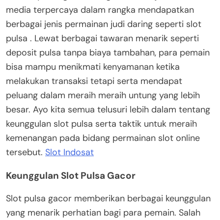
media terpercaya dalam rangka mendapatkan
berbagai jenis permainan judi daring seperti slot
pulsa . Lewat berbagai tawaran menarik seperti
deposit pulsa tanpa biaya tambahan, para pemain
bisa mampu menikmati kenyamanan ketika
melakukan transaksi tetapi serta mendapat
peluang dalam meraih meraih untung yang lebih
besar. Ayo kita semua telusuri lebih dalam tentang
keunggulan slot pulsa serta taktik untuk meraih
kemenangan pada bidang permainan slot online
tersebut.
Slot Indosat
Keunggulan Slot Pulsa Gacor
Slot pulsa gacor memberikan berbagai keunggulan
yang menarik perhatian bagi para pemain. Salah