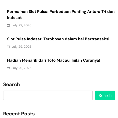
Permainan Slot Pulsa: Perbedaan Penting Antara Tri dan
Indosat
July 29, 2026
Slot Pulsa Indosat: Terobosan dalam hal Bertransaksi
July 29, 2026
Hadiah Menarik dari Toto Macau: Inilah Caranya!
July 29, 2026
Search
Search
Recent Posts