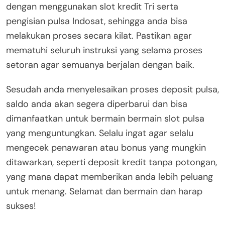
dengan menggunakan slot kredit Tri serta
pengisian pulsa Indosat, sehingga anda bisa
melakukan proses secara kilat. Pastikan agar
mematuhi seluruh instruksi yang selama proses
setoran agar semuanya berjalan dengan baik.
Sesudah anda menyelesaikan proses deposit pulsa,
saldo anda akan segera diperbarui dan bisa
dimanfaatkan untuk bermain bermain slot pulsa
yang menguntungkan. Selalu ingat agar selalu
mengecek penawaran atau bonus yang mungkin
ditawarkan, seperti deposit kredit tanpa potongan,
yang mana dapat memberikan anda lebih peluang
untuk menang. Selamat dan bermain dan harap
sukses!