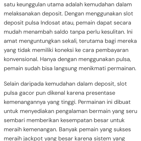
satu keunggulan utama adalah kemudahan dalam
melaksanakan deposit. Dengan menggunakan slot
deposit pulsa Indosat atau, pemain dapat secara
mudah menambah saldo tanpa perlu kesulitan. Ini
amat menguntungkan sekali, terutama bagi mereka
yang tidak memiliki koneksi ke cara pembayaran
konvensional. Hanya dengan menggunakan pulsa,
pemain sudah bisa langsung menikmati permainan.
Selain daripada kemudahan dalam deposit, slot
pulsa gacor pun dikenal karena presentase
kemenangannya yang tinggi. Permainan ini dibuat
untuk menyediakan pengalaman bermain yang seru
sembari memberikan kesempatan besar untuk
meraih kemenangan. Banyak pemain yang sukses
meraih jackpot yang besar karena sistem yang