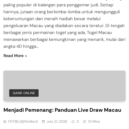
paling populer di kalangan para penggemar judi. Setiap
harinya, jutaan orang berlomba-lomba untuk mengungguli
keberuntungan dan meraih hadiah besar melalui
pengeluaran Macau yang diadakan secara teratur. Di tengah
berbagai jenis permainan togel yang ada, Togel Macau
menawarkan berbagai kemungkinan yang menarik, mulai dari
angka 4D hingga…
Read More
GAME ONLINE
Menjadi Pemenang: Panduan Live Draw Macau
FOT8EJXjf0m8ov5
July 21, 2026
0
10 Mins