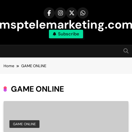
Skip
to
content
msptelemarketing.co
Subscribe
Home
GAME ONLINE
GAME ONLINE
GAME ONLINE