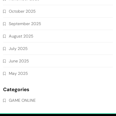
October 2025
September 2025
August 2025
July 2025
June 2025
May 2025
Categories
GAME ONLINE