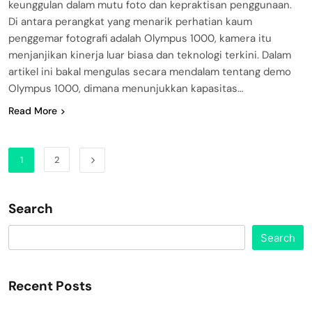
keunggulan dalam mutu foto dan kepraktisan penggunaan.
Di antara perangkat yang menarik perhatian kaum
penggemar fotografi adalah Olympus 1000, kamera itu
menjanjikan kinerja luar biasa dan teknologi terkini. Dalam
artikel ini bakal mengulas secara mendalam tentang demo
Olympus 1000, dimana menunjukkan kapasitas…
Read More
1
2
Search
Search
Recent Posts