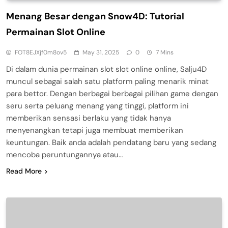
Menang Besar dengan Snow4D: Tutorial
Permainan Slot Online
FOT8EJXjf0m8ov5
May 31, 2025
0
7 Mins
Di dalam dunia permainan slot slot online online, Salju4D
muncul sebagai salah satu platform paling menarik minat
para bettor. Dengan berbagai berbagai pilihan game dengan
seru serta peluang menang yang tinggi, platform ini
memberikan sensasi berlaku yang tidak hanya
menyenangkan tetapi juga membuat memberikan
keuntungan. Baik anda adalah pendatang baru yang sedang
mencoba peruntungannya atau…
Read More