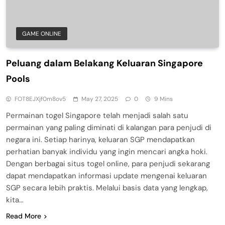
GAME ONLINE
Peluang dalam Belakang Keluaran Singapore
Pools
FOT8EJXjf0m8ov5
May 27, 2025
0
9 Mins
Permainan togel Singapore telah menjadi salah satu
permainan yang paling diminati di kalangan para penjudi di
negara ini. Setiap harinya, keluaran SGP mendapatkan
perhatian banyak individu yang ingin mencari angka hoki.
Dengan berbagai situs togel online, para penjudi sekarang
dapat mendapatkan informasi update mengenai keluaran
SGP secara lebih praktis. Melalui basis data yang lengkap,
kita…
Read More