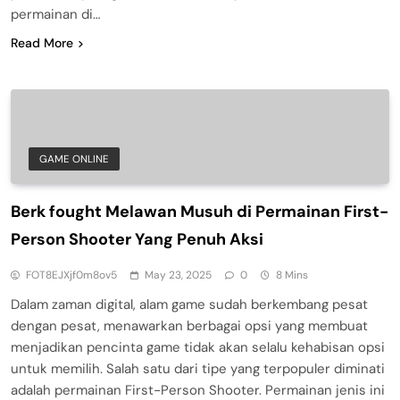
permainan di…
Read More
GAME ONLINE
Berk fought Melawan Musuh di Permainan First-
Person Shooter Yang Penuh Aksi
FOT8EJXjf0m8ov5
May 23, 2025
0
8 Mins
Dalam zaman digital, alam game sudah berkembang pesat
dengan pesat, menawarkan berbagai opsi yang membuat
menjadikan pencinta game tidak akan selalu kehabisan opsi
untuk memilih. Salah satu dari tipe yang terpopuler diminati
adalah permainan First-Person Shooter. Permainan jenis ini