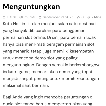
Menguntungkan
FOT8EJXjf0m8ov5
September 21, 2025
0
7 Mins
Kota No Limit telah menjadi salah satu destinasi
yang banyak dibicarakan para penggemar
permainan slot online. Di sini, para pemain tidak
hanya bisa menikmati beragam permainan slot
yang menarik, tetapi juga memiliki kesempatan
untuk mencoba demo slot yang paling
menguntungkan. Dengan semakin berkembangnya
industri game, mencari akun demo yang tepat
menjadi sangat penting untuk meraih keuntungan
maksimal saat bermain.
Bagi Anda yang ingin mencoba peruntungan di
dunia slot tanpa harus mempertaruhkan uang