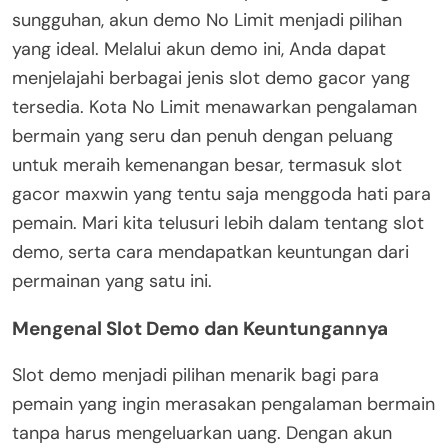
sungguhan, akun demo No Limit menjadi pilihan
yang ideal. Melalui akun demo ini, Anda dapat
menjelajahi berbagai jenis slot demo gacor yang
tersedia. Kota No Limit menawarkan pengalaman
bermain yang seru dan penuh dengan peluang
untuk meraih kemenangan besar, termasuk slot
gacor maxwin yang tentu saja menggoda hati para
pemain. Mari kita telusuri lebih dalam tentang slot
demo, serta cara mendapatkan keuntungan dari
permainan yang satu ini.
Mengenal Slot Demo dan Keuntungannya
Slot demo menjadi pilihan menarik bagi para
pemain yang ingin merasakan pengalaman bermain
tanpa harus mengeluarkan uang. Dengan akun