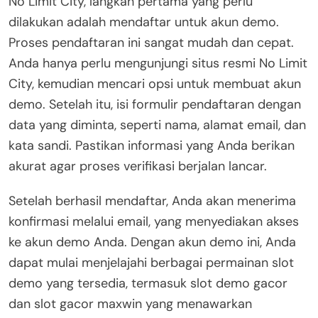
No Limit City, langkah pertama yang perlu
dilakukan adalah mendaftar untuk akun demo.
Proses pendaftaran ini sangat mudah dan cepat.
Anda hanya perlu mengunjungi situs resmi No Limit
City, kemudian mencari opsi untuk membuat akun
demo. Setelah itu, isi formulir pendaftaran dengan
data yang diminta, seperti nama, alamat email, dan
kata sandi. Pastikan informasi yang Anda berikan
akurat agar proses verifikasi berjalan lancar.
Setelah berhasil mendaftar, Anda akan menerima
konfirmasi melalui email, yang menyediakan akses
ke akun demo Anda. Dengan akun demo ini, Anda
dapat mulai menjelajahi berbagai permainan slot
demo yang tersedia, termasuk slot demo gacor
dan slot gacor maxwin yang menawarkan