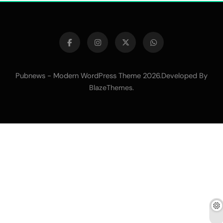
Pubnews - Modern WordPress Theme 2026.Developed By
.
BlazeThemes