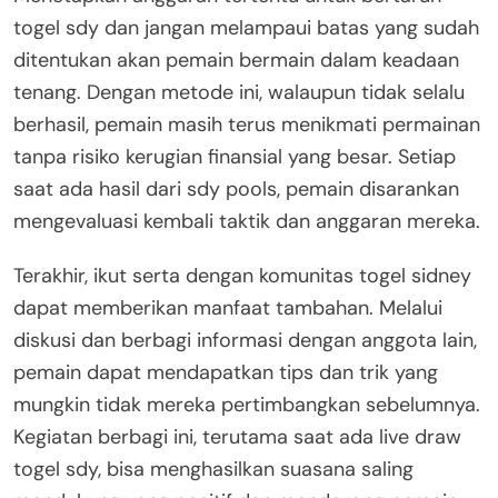
togel sdy dan jangan melampaui batas yang sudah
ditentukan akan pemain bermain dalam keadaan
tenang. Dengan metode ini, walaupun tidak selalu
berhasil, pemain masih terus menikmati permainan
tanpa risiko kerugian finansial yang besar. Setiap
saat ada hasil dari sdy pools, pemain disarankan
mengevaluasi kembali taktik dan anggaran mereka.
Terakhir, ikut serta dengan komunitas togel sidney
dapat memberikan manfaat tambahan. Melalui
diskusi dan berbagi informasi dengan anggota lain,
pemain dapat mendapatkan tips dan trik yang
mungkin tidak mereka pertimbangkan sebelumnya.
Kegiatan berbagi ini, terutama saat ada live draw
togel sdy, bisa menghasilkan suasana saling