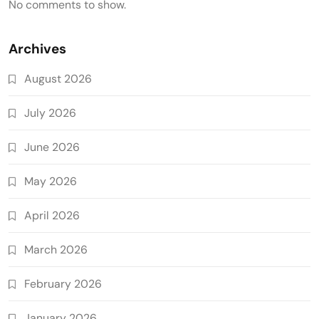
No comments to show.
Archives
August 2026
July 2026
June 2026
May 2026
April 2026
March 2026
February 2026
January 2026