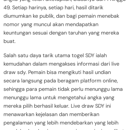
49. Setiap harinya, setiap hari, hasil ditarik
diumumkan ke publik, dan bagi pemain menebak
nomor yang muncul akan mendapatkan
keuntungan sesuai dengan taruhan yang mereka
buat.
Salah satu daya tarik utama togel SDY ialah
kemudahan dalam mengakses informasi dari live
draw sdy. Pemain bisa mengikuti hasil undian
secara langsung pada beragam platform online,
sehingga para pemain tidak perlu menunggu lama
menunggu lama untuk mengetahui angka yang
mereka pilih berhasil keluar. Live draw SDY ini
menawarkan kejelasan dan memberikan
pengalaman yang lebih mendebarkan yang lebih