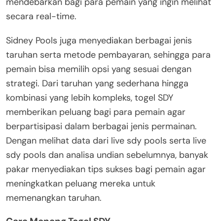
mendebarkan bagi para pemain yang ingin melihat
secara real-time.
Sidney Pools juga menyediakan berbagai jenis
taruhan serta metode pembayaran, sehingga para
pemain bisa memilih opsi yang sesuai dengan
strategi. Dari taruhan yang sederhana hingga
kombinasi yang lebih kompleks, togel SDY
memberikan peluang bagi para pemain agar
berpartisipasi dalam berbagai jenis permainan.
Dengan melihat data dari live sdy pools serta live
sdy pools dan analisa undian sebelumnya, banyak
pakar menyediakan tips sukses bagi pemain agar
meningkatkan peluang mereka untuk
memenangkan taruhan.