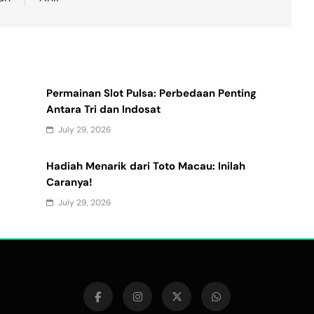
Permainan Slot Pulsa: Perbedaan Penting
Antara Tri dan Indosat
July 29, 2026
Hadiah Menarik dari Toto Macau: Inilah
Caranya!
July 29, 2026