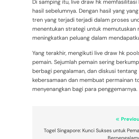
Di samping itu, live draw hk memfasilita
hasil sebelumnya. Dengan hasil yang yan
tren yang terjadi terjadi dalam proses u
menentukan strategi untuk memutuskan n
meningkatkan peluang dalam mendapatk
Yang terakhir, mengikuti live draw hk po
pemain. Sejumlah pemain sering berkumpu
berbagi pengalaman, dan diskusi tentang
kebersamaan dan membuat permainan toge
menyenangkan bagi para penggemarnya.
Post
Previou
navigation
Togel Singapore: Kunci Sukses untuk Pema
Berpengalam