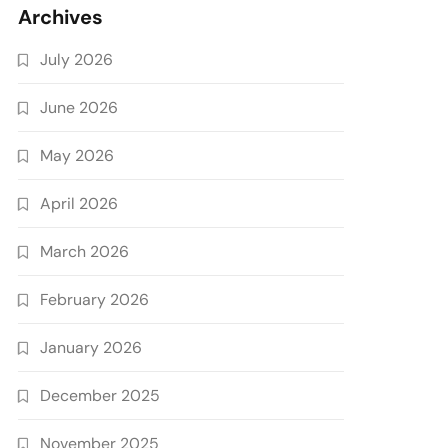
Archives
July 2026
June 2026
May 2026
April 2026
March 2026
February 2026
January 2026
December 2025
November 2025