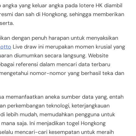
 angka yang keluar angka pada lotere HK diambil
 resmi dan sah di Hongkong, sehingga memberikan
serta.
ntikan dengan penuh harapan untuk menyaksikan
Lotto
Live draw ini merupakan momen krusial yang
uaran diumumkan secara langsung. Website
sebagai referensi dalam mencari data terbaru
a mengetahui nomor-nomor yang berhasil teka dan
 bisa memanfaatkan aneka sumber data yang, entah
ngan perkembangan teknologi, keterjangkauan
adi lebih mudah, memudahkan pengguna untuk
 mana saja. Ini menjadikan togel Hongkong
selalu mencari-cari kesempatan untuk meraih