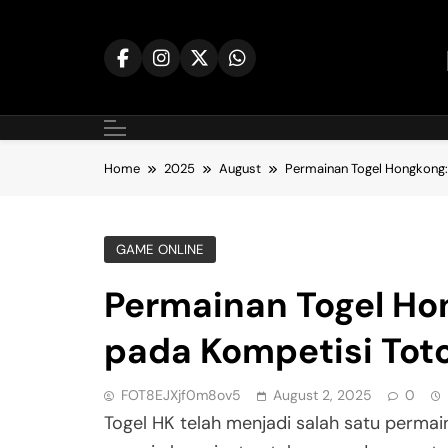
Skip
to
content
Home
2025
August
Permainan Togel Hongkong:
GAME ONLINE
Permainan Togel Ho
pada Kompetisi Tot
FOT8EJXjf0m8ov5
August 2, 2025
0
Togel HK telah menjadi salah satu permain