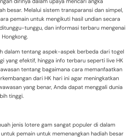
ngan dirinya dalam upaya mencari angka
 besar. Melalui sistem transparansi dan simpel,
ra pemain untuk mengikuti hasil undian secara
g ditunggu-tunggu, dan informasi terbaru mengenai
w Hongkong.
bih dalam tentang aspek-aspek berbeda dari togel
i yang efektif, hingga info terbaru seperti live HK
 wawasan tentang bagaimana cara memanfaatkan
erkembangan dari HK hari ini agar meningkatkan
wawasan yang benar, Anda dapat menggali dunia
ih tinggi.
buah jenis lotere gam sangat populer di dalam
g untuk pemain untuk memenangkan hadiah besar