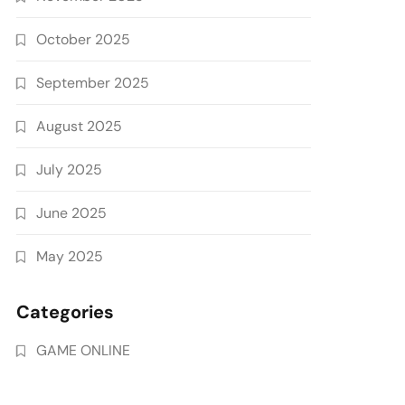
October 2025
September 2025
August 2025
July 2025
June 2025
May 2025
Categories
GAME ONLINE