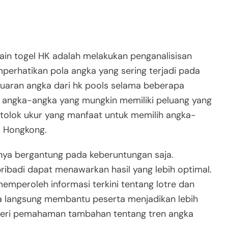
main togel HK adalah melakukan penganalisisan
perhatikan pola angka yang sering terjadi pada
luaran angka dari hk pools selama beberapa
n angka-angka yang mungkin memiliki peluang yang
adi tolok ukur yang manfaat untuk memilih angka-
l Hongkong.
hanya bergantung pada keberuntungan saja.
pribadi dapat menawarkan hasil yang lebih optimal.
memperoleh informasi terkini tentang lotre dan
ra langsung membantu peserta menjadikan lebih
beri pemahaman tambahan tentang tren angka