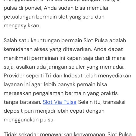
pulsa di ponsel, Anda sudah bisa memulai
petualangan bermain slot yang seru dan
mengasyikkan.
Salah satu keuntungan bermain Slot Pulsa adalah
kemudahan akses yang ditawarkan. Anda dapat
menikmati permainan ini kapan saja dan di mana
saja, asalkan ada jaringan seluler yang memadai.
Provider seperti Tri dan Indosat telah menyediakan
layanan ini agar lebih banyak pemain bisa
merasakan pengalaman bermain yang praktis
tanpa batasan.
Slot Via Pulsa
Selain itu, transaksi
deposit pun menjadi lebih cepat dengan
menggunakan pulsa.
Tidak sekadar menawarkan kenyamanan, Slot Pulsa