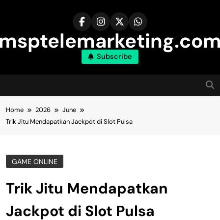
Skip
to
content
msptelemarketing.co
Subscribe
Home
2026
June
Trik Jitu Mendapatkan Jackpot di Slot Pulsa
GAME ONLINE
Trik Jitu Mendapatkan
Jackpot di Slot Pulsa