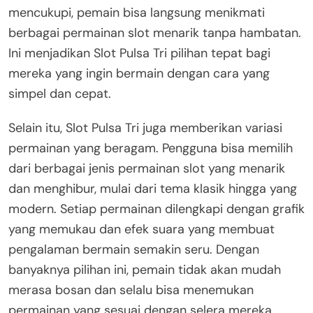
mencukupi, pemain bisa langsung menikmati
berbagai permainan slot menarik tanpa hambatan.
Ini menjadikan Slot Pulsa Tri pilihan tepat bagi
mereka yang ingin bermain dengan cara yang
simpel dan cepat.
Selain itu, Slot Pulsa Tri juga memberikan variasi
permainan yang beragam. Pengguna bisa memilih
dari berbagai jenis permainan slot yang menarik
dan menghibur, mulai dari tema klasik hingga yang
modern. Setiap permainan dilengkapi dengan grafik
yang memukau dan efek suara yang membuat
pengalaman bermain semakin seru. Dengan
banyaknya pilihan ini, pemain tidak akan mudah
merasa bosan dan selalu bisa menemukan
permainan yang sesuai dengan selera mereka.