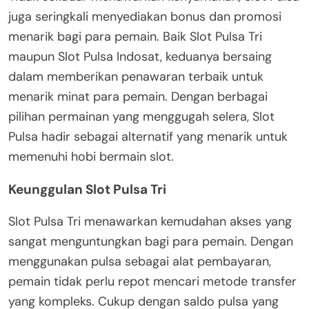
juga seringkali menyediakan bonus dan promosi
menarik bagi para pemain. Baik Slot Pulsa Tri
maupun Slot Pulsa Indosat, keduanya bersaing
dalam memberikan penawaran terbaik untuk
menarik minat para pemain. Dengan berbagai
pilihan permainan yang menggugah selera, Slot
Pulsa hadir sebagai alternatif yang menarik untuk
memenuhi hobi bermain slot.
Keunggulan Slot Pulsa Tri
Slot Pulsa Tri menawarkan kemudahan akses yang
sangat menguntungkan bagi para pemain. Dengan
menggunakan pulsa sebagai alat pembayaran,
pemain tidak perlu repot mencari metode transfer
yang kompleks. Cukup dengan saldo pulsa yang