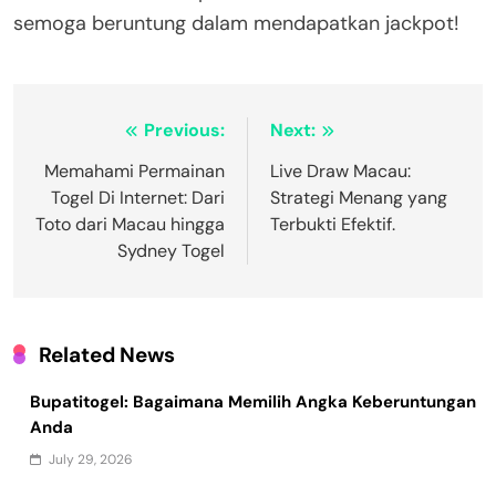
semoga beruntung dalam mendapatkan jackpot!
Post
Previous:
Next:
navigation
Memahami Permainan
Live Draw Macau:
Togel Di Internet: Dari
Strategi Menang yang
Toto dari Macau hingga
Terbukti Efektif.
Sydney Togel
Related News
Bupatitogel: Bagaimana Memilih Angka Keberuntungan
Anda
July 29, 2026