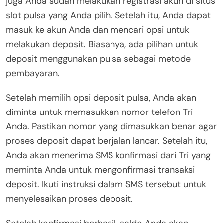
juga Anda sudah melakukan registrasi akun di situs
slot pulsa yang Anda pilih. Setelah itu, Anda dapat
masuk ke akun Anda dan mencari opsi untuk
melakukan deposit. Biasanya, ada pilihan untuk
deposit menggunakan pulsa sebagai metode
pembayaran.
Setelah memilih opsi deposit pulsa, Anda akan
diminta untuk memasukkan nomor telefon Tri
Anda. Pastikan nomor yang dimasukkan benar agar
proses deposit dapat berjalan lancar. Setelah itu,
Anda akan menerima SMS konfirmasi dari Tri yang
meminta Anda untuk mengonfirmasi transaksi
deposit. Ikuti instruksi dalam SMS tersebut untuk
menyelesaikan proses deposit.
Setelah konfirmasi berhasil, saldo Anda akan