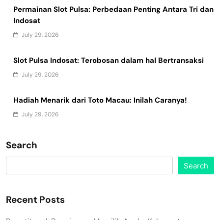
Permainan Slot Pulsa: Perbedaan Penting Antara Tri dan
Indosat
July 29, 2026
Slot Pulsa Indosat: Terobosan dalam hal Bertransaksi
July 29, 2026
Hadiah Menarik dari Toto Macau: Inilah Caranya!
July 29, 2026
Search
Search
Recent Posts