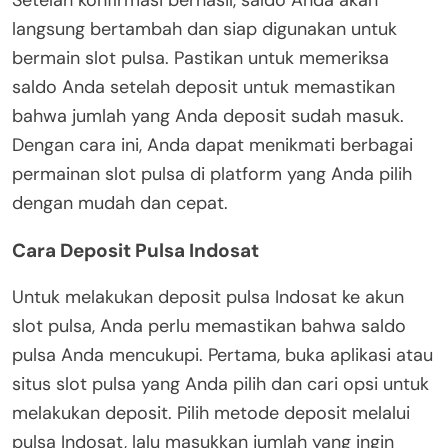
langsung bertambah dan siap digunakan untuk
bermain slot pulsa. Pastikan untuk memeriksa
saldo Anda setelah deposit untuk memastikan
bahwa jumlah yang Anda deposit sudah masuk.
Dengan cara ini, Anda dapat menikmati berbagai
permainan slot pulsa di platform yang Anda pilih
dengan mudah dan cepat.
Cara Deposit Pulsa Indosat
Untuk melakukan deposit pulsa Indosat ke akun
slot pulsa, Anda perlu memastikan bahwa saldo
pulsa Anda mencukupi. Pertama, buka aplikasi atau
situs slot pulsa yang Anda pilih dan cari opsi untuk
melakukan deposit. Pilih metode deposit melalui
pulsa Indosat, lalu masukkan jumlah yang ingin