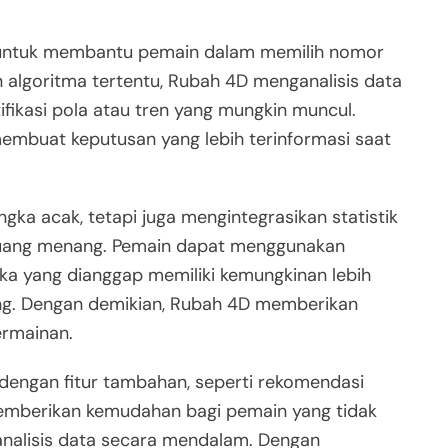
 untuk membantu pemain dalam memilih nomor
 algoritma tertentu, Rubah 4D menganalisis data
fikasi pola atau tren yang mungkin muncul.
embuat keputusan yang lebih terinformasi saat
gka acak, tetapi juga mengintegrasikan statistik
eluang menang. Pemain dapat menggunakan
gka yang dianggap memiliki kemungkinan lebih
ang. Dengan demikian, Rubah 4D memberikan
ermainan.
pi dengan fitur tambahan, seperti rekomendasi
 memberikan kemudahan bagi pemain yang tidak
analisis data secara mendalam. Dengan