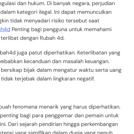
regulasi dan hukum. Di banyak negara, perjudian
 dalam kategori ilegal. Ini dapat memunculkan
n tidak menyadari risiko tersebut saat
ah4d
Penting bagi pengguna untuk memahami
 terlibat dengan Rubah 4d.
ubah4d juga patut diperhatikan. Keterlibatan yang
nyebabkan kecanduan dan masalah keuangan.
bersikap bijak dalam mengatur waktu serta uang
idak terjebak dalam lingkaran negatif.
uah fenomena menarik yang harus diperhatikan.
, penting bagi para penggemar dan pemain untuk
ni. Dari sejarah pendirian hingga perkembangan
stensi yang signifikan dalam dunia yang penuh