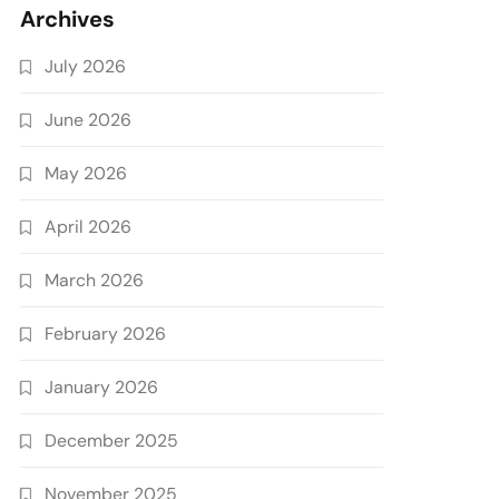
Archives
July 2026
June 2026
May 2026
April 2026
March 2026
February 2026
January 2026
December 2025
November 2025