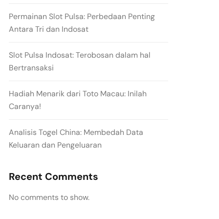
Permainan Slot Pulsa: Perbedaan Penting
Antara Tri dan Indosat
Slot Pulsa Indosat: Terobosan dalam hal
Bertransaksi
Hadiah Menarik dari Toto Macau: Inilah
Caranya!
Analisis Togel China: Membedah Data
Keluaran dan Pengeluaran
Recent Comments
No comments to show.