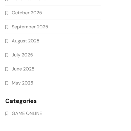
October 2025
September 2025
August 2025
July 2025
June 2025
May 2025
Categories
GAME ONLINE