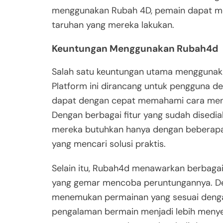
menggunakan Rubah 4D, pemain dapat mera
taruhan yang mereka lakukan.
Keuntungan Menggunakan Rubah4d
Salah satu keuntungan utama menggunaka
Platform ini dirancang untuk pengguna de
dapat dengan cepat memahami cara meng
Dengan berbagai fitur yang sudah disedi
mereka butuhkan hanya dengan beberapa k
yang mencari solusi praktis.
Selain itu, Rubah4d menawarkan berbagai 
yang gemar mencoba peruntungannya. Den
menemukan permainan yang sesuai denga
pengalaman bermain menjadi lebih menye