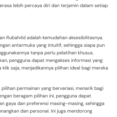
sa lebih percaya diri dan terjamin dalam setiap
n Rubah4d adalah kemudahan aksesibilitasnya.
ngan antarmuka yang intuitif, sehingga siapa pun
gunakannya tanpa perlu pelatihan khusus.
akan, pengguna dapat mengakses informasi yang
lik saja, menjadikannya pilihan ideal bagi mereka
pilihan permainan yang bervariasi, menarik bagi
gan beragam pilihan ini, pengguna dapat
n gaya dan preferensi masing-masing, sehingga
nangkan dan personal. Ini juga mendorong