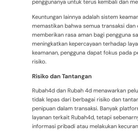
penggunanya untuk terus kembali dan men
Keuntungan lainnya adalah sistem keaman
memastikan bahwa semua transaksi dan da
memberikan rasa aman bagi pengguna saat
meningkatkan kepercayaan terhadap laya
keamanan, pengguna dapat fokus pada pe
risiko.
Risiko dan Tantangan
Rubah4d dan Rubah 4d menawarkan pelua
tidak lepas dari berbagai risiko dan tant
penipuan dalam transaksi. Banyak platf
layanan terkait Rubah4d, tetapi sebena
informasi pribadi atau melakukan kecura