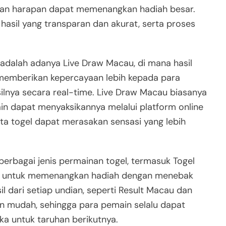
gan harapan dapat memenangkan hadiah besar.
asil yang transparan dan akurat, serta proses
 adalah adanya Live Draw Macau, di mana hasil
i memberikan kepercayaan lebih kepada para
ilnya secara real-time. Live Draw Macau biasanya
in dapat menyaksikannya melalui platform online
nta togel dapat merasakan sensasi yang lebih
berbagai jenis permainan togel, termasuk Togel
n untuk memenangkan hadiah dengan menebak
l dari setiap undian, seperti Result Macau dan
an mudah, sehingga para pemain selalu dapat
ka untuk taruhan berikutnya.