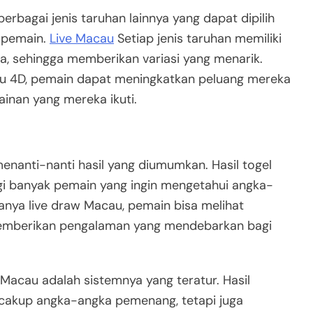
erbagai jenis taruhan lainnya yang dapat dipilih
 pemain.
Live Macau
Setiap jenis taruhan memiliki
a, sehingga memberikan variasi yang menarik.
u 4D, pemain dapat meningkatkan peluang mereka
inan yang mereka ikuti.
menanti-nanti hasil yang diumumkan. Hasil togel
agi banyak pemain yang ingin mengetahui angka-
nya live draw Macau, pemain bisa melihat
 memberikan pengalaman yang mendebarkan bagi
 Macau adalah sistemnya yang teratur. Hasil
akup angka-angka pemenang, tetapi juga