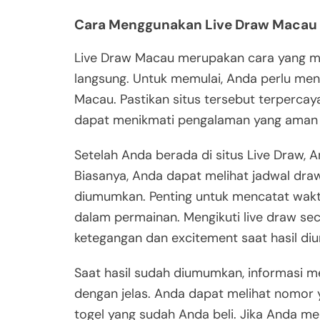
Cara Menggunakan Live Draw Macau
Live Draw Macau merupakan cara yang men
langsung. Untuk memulai, Anda perlu men
Macau. Pastikan situs tersebut terpercay
dapat menikmati pengalaman yang aman 
Setelah Anda berada di situs Live Draw, 
Biasanya, Anda dapat melihat jadwal dra
diumumkan. Penting untuk mencatat wakt
dalam permainan. Mengikuti live draw s
ketegangan dan excitement saat hasil d
Saat hasil sudah diumumkan, informasi m
dengan jelas. Anda dapat melihat nomor
togel yang sudah Anda beli. Jika Anda me