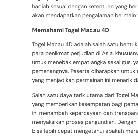
hadiah sesuai dengan ketentuan yang berl
akan mendapatkan pengalaman bermain y
Memahami Togel Macau 4D
Togel Macau 4D adalah salah satu bentuk
para penikmat perjudian di Asia, khusus
untuk menebak empat angka sekaligus, y
pemenangnya. Peserta diharapkan untuk 
yang menjadikan permainan ini menarik d
Salah satu daya tarik utama dari Togel 
yang memberikan kesempatan bagi pemain 
ini menambah kepercayaan dan transpara
menyaksikan proses pengundian. Dengan t
bisa lebih cepat mengetahui apakah mer