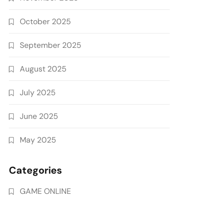
October 2025
September 2025
August 2025
July 2025
June 2025
May 2025
Categories
GAME ONLINE