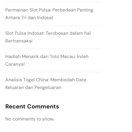
Permainan Slot Pulsa: Perbedaan Penting
Antara Tri dan Indosat
Slot Pulsa Indosat: Terobosan dalam hal
Bertransaksi
Hadiah Menarik dari Toto Macau: Inilah
Caranya!
Analisis Togel China: Membedah Data
Keluaran dan Pengeluaran
Recent Comments
No comments to show.