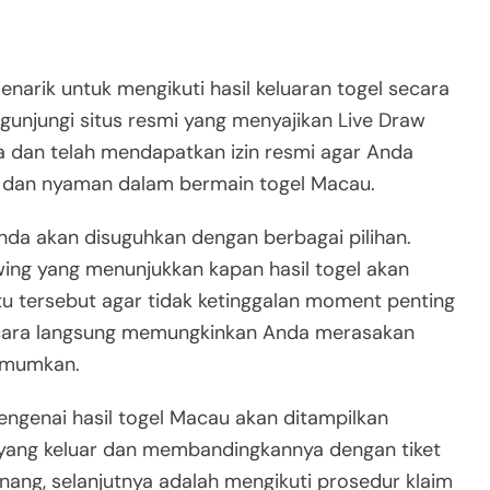
arik untuk mengikuti hasil keluaran togel secara
gunjungi situs resmi yang menyajikan Live Draw
a dan telah mendapatkan izin resmi agar Anda
dan nyaman dalam bermain togel Macau.
Anda akan disuguhkan dengan berbagai pilihan.
wing yang menunjukkan kapan hasil togel akan
u tersebut agar tidak ketinggalan moment penting
ecara langsung memungkinkan Anda merasakan
iumumkan.
engenai hasil togel Macau akan ditampilkan
 yang keluar dan membandingkannya dengan tiket
nang, selanjutnya adalah mengikuti prosedur klaim