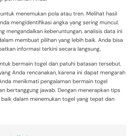
untuk menemukan pola atau tren. Melihat hasil
da mengidentifikasi angka yang sering muncul.
 mengandalkan keberuntungan, analisis data ini
am membuat pilihan yang lebih baik. Anda bisa
tkan informasi terkini secara langsung.
untuk bermain togel dan patuhi batasan tersebut.
 yang Anda rencanakan, karena ini dapat mengarah
n Anda menikmati pengalaman bermain togel
gan bertanggung jawab. Dengan menerapkan tips
ih baik dalam menemukan togel yang tepat dan