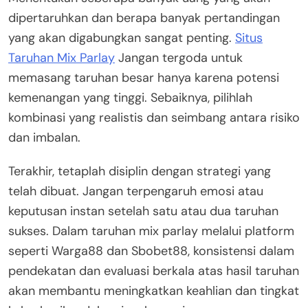
dipertaruhkan dan berapa banyak pertandingan
yang akan digabungkan sangat penting.
Situs
Taruhan Mix Parlay
Jangan tergoda untuk
memasang taruhan besar hanya karena potensi
kemenangan yang tinggi. Sebaiknya, pilihlah
kombinasi yang realistis dan seimbang antara risiko
dan imbalan.
Terakhir, tetaplah disiplin dengan strategi yang
telah dibuat. Jangan terpengaruh emosi atau
keputusan instan setelah satu atau dua taruhan
sukses. Dalam taruhan mix parlay melalui platform
seperti Warga88 dan Sbobet88, konsistensi dalam
pendekatan dan evaluasi berkala atas hasil taruhan
akan membantu meningkatkan keahlian dan tingkat