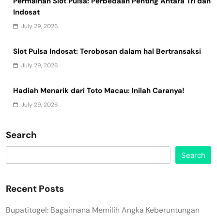
Permainan Slot Pulsa: Perbedaan Penting Antara Tri dan
Indosat
July 29, 2026
Slot Pulsa Indosat: Terobosan dalam hal Bertransaksi
July 29, 2026
Hadiah Menarik dari Toto Macau: Inilah Caranya!
July 29, 2026
Search
Search
Recent Posts
Bupatitogel: Bagaimana Memilih Angka Keberuntungan