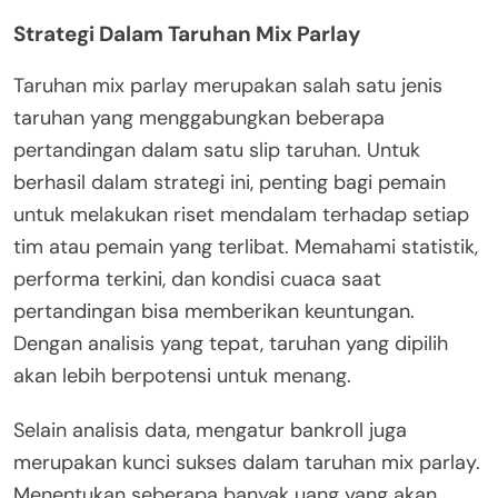
Strategi Dalam Taruhan Mix Parlay
Taruhan mix parlay merupakan salah satu jenis
taruhan yang menggabungkan beberapa
pertandingan dalam satu slip taruhan. Untuk
berhasil dalam strategi ini, penting bagi pemain
untuk melakukan riset mendalam terhadap setiap
tim atau pemain yang terlibat. Memahami statistik,
performa terkini, dan kondisi cuaca saat
pertandingan bisa memberikan keuntungan.
Dengan analisis yang tepat, taruhan yang dipilih
akan lebih berpotensi untuk menang.
Selain analisis data, mengatur bankroll juga
merupakan kunci sukses dalam taruhan mix parlay.
Menentukan seberapa banyak uang yang akan