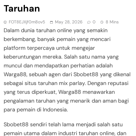
Taruhan
FOT8EJXjf0m8ov5
May 28, 2026
0
8 Mins
Dalam dunia taruhan online yang semakin
berkembang, banyak pemain yang mencari
platform terpercaya untuk mengejar
keberuntungan mereka. Salah satu nama yang
muncul dan mendapatkan perhatian adalah
Warga88, sebuah agen dari Sbobet88 yang dikenal
sebagai situs taruhan mix parlay. Dengan reputasi
yang terus diperkuat, Warga88 menawarkan
pengalaman taruhan yang menarik dan aman bagi
para pemain di Indonesia.
Sbobet88 sendiri telah lama menjadi salah satu
pemain utama dalam industri taruhan online, dan