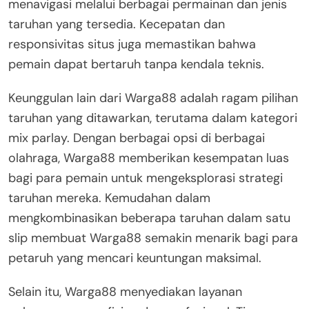
menavigasi melalui berbagai permainan dan jenis
taruhan yang tersedia. Kecepatan dan
responsivitas situs juga memastikan bahwa
pemain dapat bertaruh tanpa kendala teknis.
Keunggulan lain dari Warga88 adalah ragam pilihan
taruhan yang ditawarkan, terutama dalam kategori
mix parlay. Dengan berbagai opsi di berbagai
olahraga, Warga88 memberikan kesempatan luas
bagi para pemain untuk mengeksplorasi strategi
taruhan mereka. Kemudahan dalam
mengkombinasikan beberapa taruhan dalam satu
slip membuat Warga88 semakin menarik bagi para
petaruh yang mencari keuntungan maksimal.
Selain itu, Warga88 menyediakan layanan