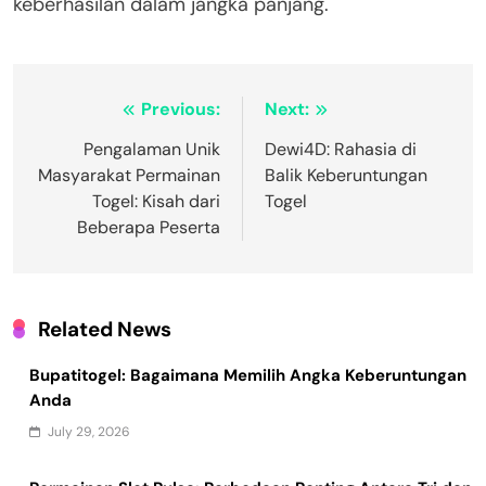
keberhasilan dalam jangka panjang.
Post
Previous:
Next:
navigation
Pengalaman Unik
Dewi4D: Rahasia di
Masyarakat Permainan
Balik Keberuntungan
Togel: Kisah dari
Togel
Beberapa Peserta
Related News
Bupatitogel: Bagaimana Memilih Angka Keberuntungan
Anda
July 29, 2026