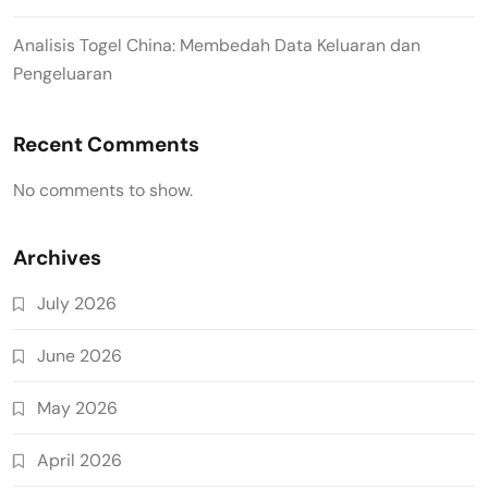
Analisis Togel China: Membedah Data Keluaran dan
Pengeluaran
Recent Comments
No comments to show.
Archives
July 2026
June 2026
May 2026
April 2026