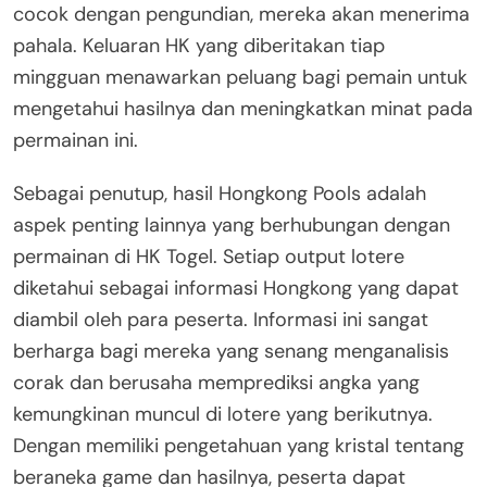
cocok dengan pengundian, mereka akan menerima
pahala. Keluaran HK yang diberitakan tiap
mingguan menawarkan peluang bagi pemain untuk
mengetahui hasilnya dan meningkatkan minat pada
permainan ini.
Sebagai penutup, hasil Hongkong Pools adalah
aspek penting lainnya yang berhubungan dengan
permainan di HK Togel. Setiap output lotere
diketahui sebagai informasi Hongkong yang dapat
diambil oleh para peserta. Informasi ini sangat
berharga bagi mereka yang senang menganalisis
corak dan berusaha memprediksi angka yang
kemungkinan muncul di lotere yang berikutnya.
Dengan memiliki pengetahuan yang kristal tentang
beraneka game dan hasilnya, peserta dapat