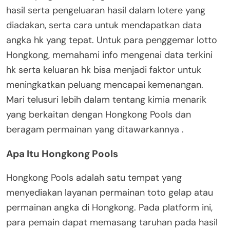
hasil serta pengeluaran hasil dalam lotere yang
diadakan, serta cara untuk mendapatkan data
angka hk yang tepat. Untuk para penggemar lotto
Hongkong, memahami info mengenai data terkini
hk serta keluaran hk bisa menjadi faktor untuk
meningkatkan peluang mencapai kemenangan.
Mari telusuri lebih dalam tentang kimia menarik
yang berkaitan dengan Hongkong Pools dan
beragam permainan yang ditawarkannya .
Apa Itu Hongkong Pools
Hongkong Pools adalah satu tempat yang
menyediakan layanan permainan toto gelap atau
permainan angka di Hongkong. Pada platform ini,
para pemain dapat memasang taruhan pada hasil