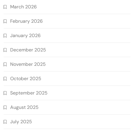
March 2026
February 2026
January 2026
December 2025
November 2025
October 2025
September 2025
August 2025
July 2025