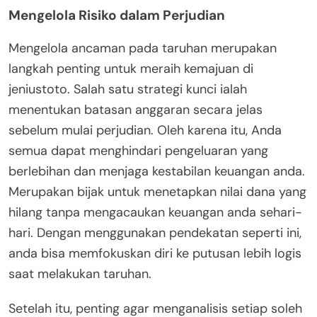
Mengelola Risiko dalam Perjudian
Mengelola ancaman pada taruhan merupakan
langkah penting untuk meraih kemajuan di
jeniustoto. Salah satu strategi kunci ialah
menentukan batasan anggaran secara jelas
sebelum mulai perjudian. Oleh karena itu, Anda
semua dapat menghindari pengeluaran yang
berlebihan dan menjaga kestabilan keuangan anda.
Merupakan bijak untuk menetapkan nilai dana yang
hilang tanpa mengacaukan keuangan anda sehari-
hari. Dengan menggunakan pendekatan seperti ini,
anda bisa memfokuskan diri ke putusan lebih logis
saat melakukan taruhan.
Setelah itu, penting agar menganalisis setiap soleh