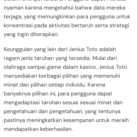
nyaman karena mengetahui bahwa data mereka
terjaga, yang memungkinkan para pengguna untuk
konsentrasi pada aktivitas bertaruh serta strategi
yang ingin diterapkan.
Keunggulan yang lain dari Jenius Toto adalah
ragam jenis taruhan yang tersedia. Mulai dari
olahraga sampai game dalam kasino, Jenius Toto
menyediakan berbagai pilihan yang memenuhi
minat dan pilihan setiap individu. Karena
banyaknya pilihan ini, para pengguna dapat
mengadaptasi taruhan sesuai sesuai minat dan
pengetahuan dan pengetahuan, yang tentunya
pastinya meningkatkan kesempatan untuk meraih
mendapatkan keberhasilan.