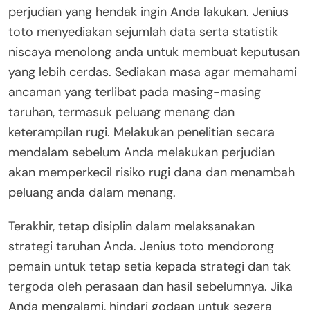
perjudian yang hendak ingin Anda lakukan. Jenius
toto menyediakan sejumlah data serta statistik
niscaya menolong anda untuk membuat keputusan
yang lebih cerdas. Sediakan masa agar memahami
ancaman yang terlibat pada masing-masing
taruhan, termasuk peluang menang dan
keterampilan rugi. Melakukan penelitian secara
mendalam sebelum Anda melakukan perjudian
akan memperkecil risiko rugi dana dan menambah
peluang anda dalam menang.
Terakhir, tetap disiplin dalam melaksanakan
strategi taruhan Anda. Jenius toto mendorong
pemain untuk tetap setia kepada strategi dan tak
tergoda oleh perasaan dan hasil sebelumnya. Jika
Anda mengalami, hindari godaan untuk segera