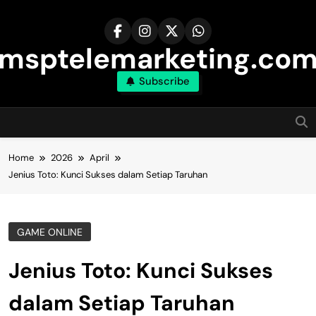
Skip
to
content
msptelemarketing.co
Subscribe
Home
2026
April
Jenius Toto: Kunci Sukses dalam Setiap Taruhan
GAME ONLINE
Jenius Toto: Kunci Sukses
dalam Setiap Taruhan