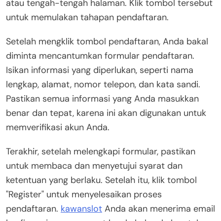
atau tengah-tengah halaman. Klik tombol tersebut
untuk memulakan tahapan pendaftaran.
Setelah mengklik tombol pendaftaran, Anda bakal
diminta mencantumkan formular pendaftaran.
Isikan informasi yang diperlukan, seperti nama
lengkap, alamat, nomor telepon, dan kata sandi.
Pastikan semua informasi yang Anda masukkan
benar dan tepat, karena ini akan digunakan untuk
memverifikasi akun Anda.
Terakhir, setelah melengkapi formular, pastikan
untuk membaca dan menyetujui syarat dan
ketentuan yang berlaku. Setelah itu, klik tombol
"Register" untuk menyelesaikan proses
pendaftaran.
kawanslot
Anda akan menerima email