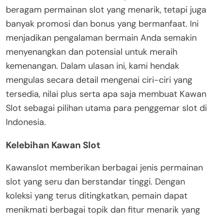
beragam permainan slot yang menarik, tetapi juga
banyak promosi dan bonus yang bermanfaat. Ini
menjadikan pengalaman bermain Anda semakin
menyenangkan dan potensial untuk meraih
kemenangan. Dalam ulasan ini, kami hendak
mengulas secara detail mengenai ciri-ciri yang
tersedia, nilai plus serta apa saja membuat Kawan
Slot sebagai pilihan utama para penggemar slot di
Indonesia.
Kelebihan Kawan Slot
Kawanslot memberikan berbagai jenis permainan
slot yang seru dan berstandar tinggi. Dengan
koleksi yang terus ditingkatkan, pemain dapat
menikmati berbagai topik dan fitur menarik yang