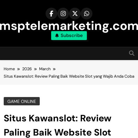
Skip
to
content
msptelemarketing.co
Subscribe
Home
2026
March
Situs Kawanslot: Review Paling Baik Website Slot yang Wajib Anda Coba
GAME ONLINE
Situs Kawanslot: Review
Paling Baik Website Slot