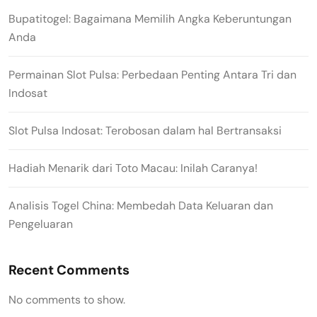
Bupatitogel: Bagaimana Memilih Angka Keberuntungan
Anda
Permainan Slot Pulsa: Perbedaan Penting Antara Tri dan
Indosat
Slot Pulsa Indosat: Terobosan dalam hal Bertransaksi
Hadiah Menarik dari Toto Macau: Inilah Caranya!
Analisis Togel China: Membedah Data Keluaran dan
Pengeluaran
Recent Comments
No comments to show.