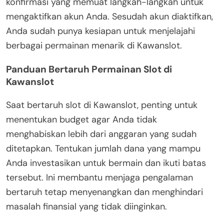
konfirmasi yang memuat langkah-langkah untuk
mengaktifkan akun Anda. Sesudah akun diaktifkan,
Anda sudah punya kesiapan untuk menjelajahi
berbagai permainan menarik di Kawanslot.
Panduan Bertaruh Permainan Slot di
Kawanslot
Saat bertaruh slot di Kawanslot, penting untuk
menentukan budget agar Anda tidak
menghabiskan lebih dari anggaran yang sudah
ditetapkan. Tentukan jumlah dana yang mampu
Anda investasikan untuk bermain dan ikuti batas
tersebut. Ini membantu menjaga pengalaman
bertaruh tetap menyenangkan dan menghindari
masalah finansial yang tidak diinginkan.