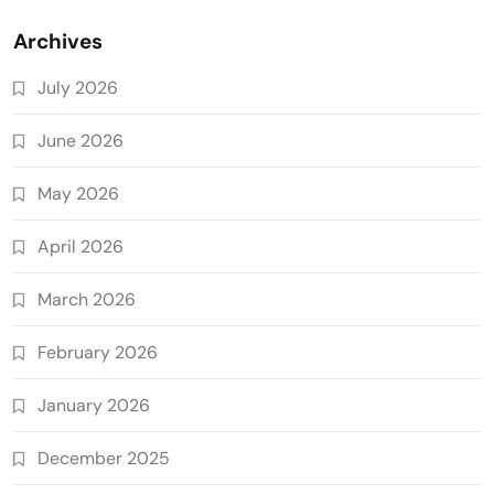
Archives
July 2026
June 2026
May 2026
April 2026
March 2026
February 2026
January 2026
December 2025