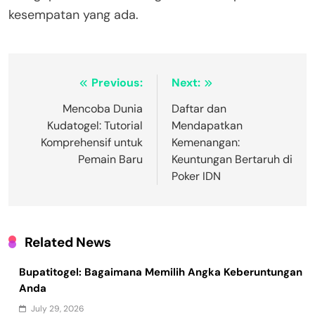
kesempatan yang ada.
Post
Previous:
Next:
navigation
Mencoba Dunia
Daftar dan
Kudatogel: Tutorial
Mendapatkan
Komprehensif untuk
Kemenangan:
Pemain Baru
Keuntungan Bertaruh di
Poker IDN
Related News
Bupatitogel: Bagaimana Memilih Angka Keberuntungan
Anda
July 29, 2026