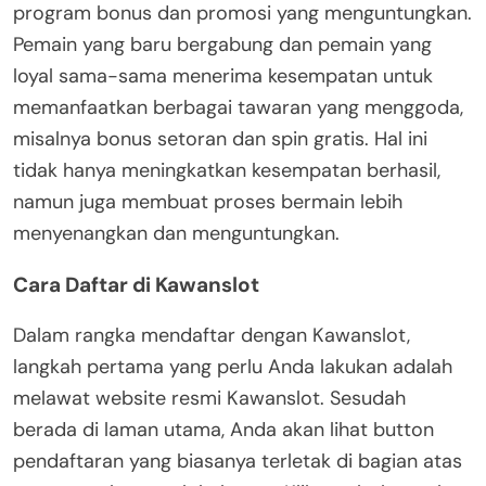
program bonus dan promosi yang menguntungkan.
Pemain yang baru bergabung dan pemain yang
loyal sama-sama menerima kesempatan untuk
memanfaatkan berbagai tawaran yang menggoda,
misalnya bonus setoran dan spin gratis. Hal ini
tidak hanya meningkatkan kesempatan berhasil,
namun juga membuat proses bermain lebih
menyenangkan dan menguntungkan.
Cara Daftar di Kawanslot
Dalam rangka mendaftar dengan Kawanslot,
langkah pertama yang perlu Anda lakukan adalah
melawat website resmi Kawanslot. Sesudah
berada di laman utama, Anda akan lihat button
pendaftaran yang biasanya terletak di bagian atas