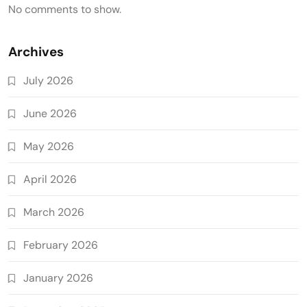
No comments to show.
Archives
July 2026
June 2026
May 2026
April 2026
March 2026
February 2026
January 2026