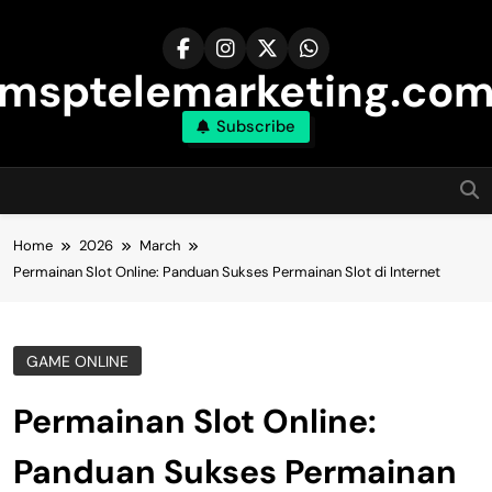
Skip
to
content
msptelemarketing.co
Subscribe
Home
2026
March
Permainan Slot Online: Panduan Sukses Permainan Slot di Internet
GAME ONLINE
Permainan Slot Online:
Panduan Sukses Permainan