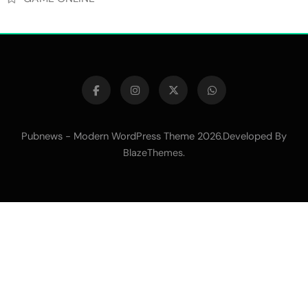
Pubnews - Modern WordPress Theme 2026.Developed By
.
BlazeThemes