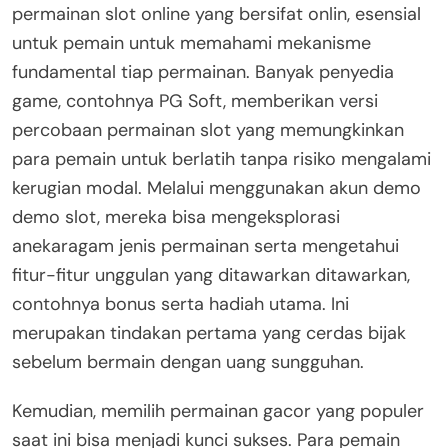
permainan slot online yang bersifat onlin, esensial
untuk pemain untuk memahami mekanisme
fundamental tiap permainan. Banyak penyedia
game, contohnya PG Soft, memberikan versi
percobaan permainan slot yang memungkinkan
para pemain untuk berlatih tanpa risiko mengalami
kerugian modal. Melalui menggunakan akun demo
demo slot, mereka bisa mengeksplorasi
anekaragam jenis permainan serta mengetahui
fitur-fitur unggulan yang ditawarkan ditawarkan,
contohnya bonus serta hadiah utama. Ini
merupakan tindakan pertama yang cerdas bijak
sebelum bermain dengan uang sungguhan.
Kemudian, memilih permainan gacor yang populer
saat ini bisa menjadi kunci sukses. Para pemain