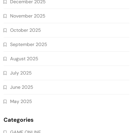
December 2025
November 2025
October 2025
September 2025
August 2025
July 2025
June 2025
May 2025
Categories
GAME ONLINE