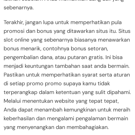
sebenarnya.
Terakhir, jangan lupa untuk memperhatikan pula
promosi dan bonus yang ditawarkan situs itu. Situs
slot online yang sebenarnya biasanya menawarkan
bonus menarik, contohnya bonus setoran,
pengembalian dana, atau putaran gratis. Ini bisa
menjadi keuntungan tambahan saat anda bermain.
Pastikan untuk memperhatikan syarat serta aturan
di setiap promo promo supaya kamu tidak
terperangkap dalam ketentuan yang sulit dipahami.
Melalui menentukan website yang tepat tepat,
Anda dapat menambah kemungkinan untuk meraih
keberhasilan dan mengalami pengalaman bermain
yang menyenangkan dan membahagiakan.