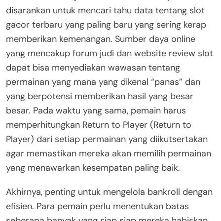
disarankan untuk mencari tahu data tentang slot
gacor terbaru yang paling baru yang sering kerap
memberikan kemenangan. Sumber daya online
yang mencakup forum judi dan website review slot
dapat bisa menyediakan wawasan tentang
permainan yang mana yang dikenal “panas” dan
yang berpotensi memberikan hasil yang besar
besar. Pada waktu yang sama, pemain harus
memperhitungkan Return to Player (Return to
Player) dari setiap permainan yang diikutsertakan
agar memastikan mereka akan memilih permainan
yang menawarkan kesempatan paling baik.
Akhirnya, penting untuk mengelola bankroll dengan
efisien. Para pemain perlu menentukan batas
seberapa banyak yang siap siap mereka habiskan