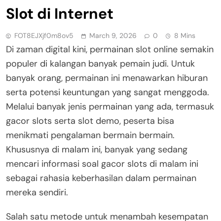
Slot di Internet
FOT8EJXjf0m8ov5
March 9, 2026
0
8 Mins
Di zaman digital kini, permainan slot online semakin
populer di kalangan banyak pemain judi. Untuk
banyak orang, permainan ini menawarkan hiburan
serta potensi keuntungan yang sangat menggoda.
Melalui banyak jenis permainan yang ada, termasuk
gacor slots serta slot demo, peserta bisa
menikmati pengalaman bermain bermain.
Khususnya di malam ini, banyak yang sedang
mencari informasi soal gacor slots di malam ini
sebagai rahasia keberhasilan dalam permainan
mereka sendiri.
Salah satu metode untuk menambah kesempatan