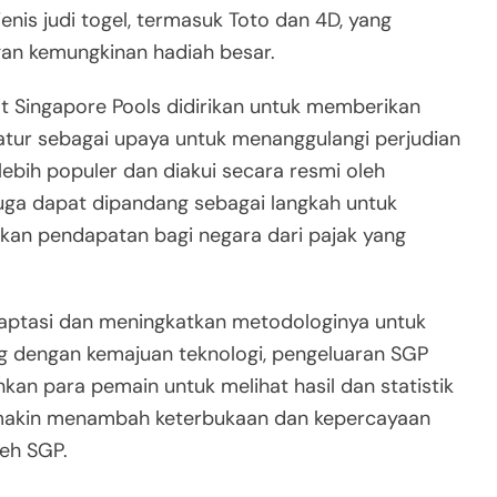
nis judi togel, termasuk Toto dan 4D, yang
gan kemungkinan hadiah besar.
t Singapore Pools didirikan untuk memberikan
ratur sebagai upaya untuk menanggulangi perjudian
 lebih populer dan diakui secara resmi oleh
uga dapat dipandang sebagai langkah untuk
kan pendapatan bagi negara dari pajak yang
aptasi dan meningkatkan metodologinya untuk
g dengan kemajuan teknologi, pengeluaran SGP
nkan para pemain untuk melihat hasil dan statistik
semakin menambah keterbukaan dan kepercayaan
leh SGP.