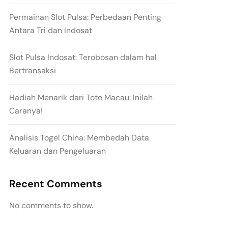
Permainan Slot Pulsa: Perbedaan Penting
Antara Tri dan Indosat
Slot Pulsa Indosat: Terobosan dalam hal
Bertransaksi
Hadiah Menarik dari Toto Macau: Inilah
Caranya!
Analisis Togel China: Membedah Data
Keluaran dan Pengeluaran
Recent Comments
No comments to show.