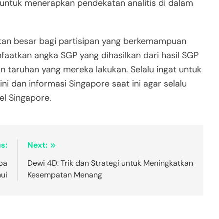
untuk menerapkan pendekatan analitis di dalam
tan besar bagi partisipan yang berkemampuan
aatkan angka SGP yang dihasilkan dari hasil SGP
an taruhan yang mereka lakukan. Selalu ingat untuk
ni dan informasi Singapore saat ini agar selalu
l Singapore.
s:
Next:
pa
Dewi 4D: Trik dan Strategi untuk Meningkatkan
ui
Kesempatan Menang