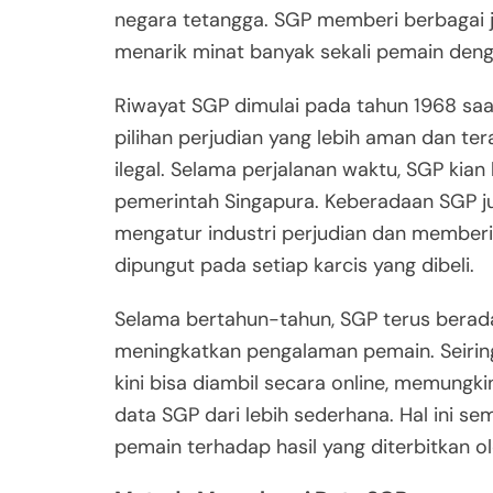
negara tetangga. SGP memberi berbagai je
menarik minat banyak sekali pemain den
Riwayat SGP dimulai pada tahun 1968 saa
pilihan perjudian yang lebih aman dan te
ilegal. Selama perjalanan waktu, SGP kian
pemerintah Singapura. Keberadaan SGP j
mengatur industri perjudian dan memberi
dipungut pada setiap karcis yang dibeli.
Selama bertahun-tahun, SGP terus berad
meningkatkan pengalaman pemain. Seirin
kini bisa diambil secara online, memungki
data SGP dari lebih sederhana. Hal ini 
pemain terhadap hasil yang diterbitkan o