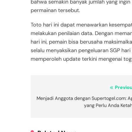
bahwa semakin banyak jumlah yang ingin 
permainan tersebut.
Toto hari ini dapat menawarkan kesempa
melakukan penilaian data. Dengan memanf
hari ini, pemain bisa berusaha maksimalk
selalu menyaksikan pengeluaran SGP hari i
memperoleh update terkini mengenai toge
Post
Previou
navigation
Menjadi Anggota dengan Supertogel.com: A
yang Perlu Anda Ketah