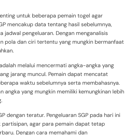
enting untuk beberapa pemain togel agar
 SGP mencakup data tentang hasil sebelumnya,
a jadwal pengeluaran. Dengan menganalisis
an pola dan ciri tertentu yang mungkin bermanfaat
uhkan.
adalah melalui mencermati angka-angka yang
arang jarang muncul. Pemain dapat mencatat
eberapa waktu sebelumnya serta membahasnya.
n angka yang mungkin memiliki kemungkinan lebih
.
SGP dengan teratur. Pengeluaran SGP pada hari ini
 partisipan, agar para pemain dapat tetap
rbaru. Dengan cara memahami dan