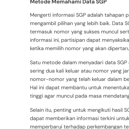
Metode Memahami Data SGP
Mengerti informasi SGP adalah tahapan p
mengambil pilihan yang lebih baik. Data
termasuk nomor yang sukses muncul sert
informasi ini, partisipan dapat menyaksik
ketika memilih nomor yang akan dipertar
Satu metode dalam menyadari data SGP 
sering dua kali keluar atau nomor yang j
nomor-nomor yang telah keluar dalam b
Hal ini dapat membantu untuk menentuka
tinggi agar muncul pada masa mendatang
Selain itu, penting untuk mengikuti hasil 
dapat memberikan informasi terkini untuk
memperbarui terhadap perkembangan te