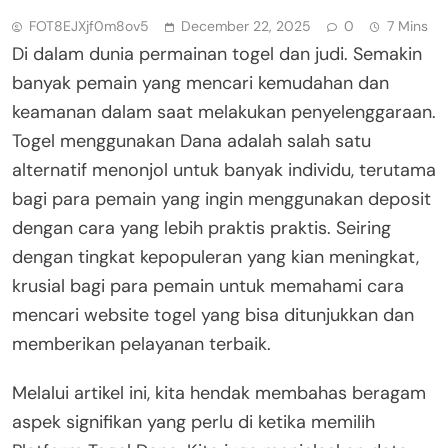
FOT8EJXjf0m8ov5
December 22, 2025
0
7 Mins
Di dalam dunia permainan togel dan judi. Semakin
banyak pemain yang mencari kemudahan dan
keamanan dalam saat melakukan penyelenggaraan.
Togel menggunakan Dana adalah salah satu
alternatif menonjol untuk banyak individu, terutama
bagi para pemain yang ingin menggunakan deposit
dengan cara yang lebih praktis praktis. Seiring
dengan tingkat kepopuleran yang kian meningkat,
krusial bagi para pemain untuk memahami cara
mencari website togel yang bisa ditunjukkan dan
memberikan pelayanan terbaik.
Melalui artikel ini, kita hendak membahas beragam
aspek signifikan yang perlu di ketika memilih