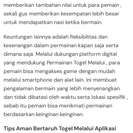
memberikan tambahan nilai untuk para pemain ,
sekali gus memberikan kesempatan lebih besar
untuk mendapatkan nasi ketika bermain.
Keuntungan lainnya adalah fleksibilitas dan
kesenangan dalam permainan kapan saja serta
dimana saja. Melalui dukungan platform digital
yang mendukung Permainan Togel Melalui , para
pemain bisa mengakses game dengan mudah
melalui smartphone dan alat lain. Ini membuat
pengalaman bermain yang lebih menyenangkan
dan tidak dibatasi oleh waktu serta lokasi spesifik ,
sebab itu pemain bisa menikmati permainan
berdasarkan keinginan keinginan.
Tips Aman Bertaruh Togel Melalui Aplikasi