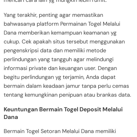
Yang terakhir, penting agar memastikan
bahwasanya platform Permainan Togel Melalui
Dana memberikan kemampuan keamanan yg
cukup. Cek apakah situs tersebut menggunakan
pengenskripsi data dan memiliki metode
perlindungan yang tangguh agar melindungi
informasi private dan keuangan user. Dengan
begitu perlindungan yg terjamin, Anda dapat
bermain dalam keadaan jamur tanpa perlu cemas
tentang kemungkinan penipuan atau brankas data.
Keuntungan Bermain Togel Deposit Melalui
Dana
Bermain Togel Setoran Melalui Dana memiliki