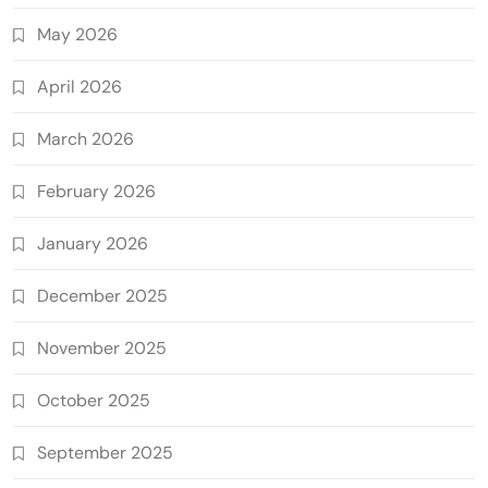
May 2026
April 2026
March 2026
February 2026
January 2026
December 2025
November 2025
October 2025
September 2025