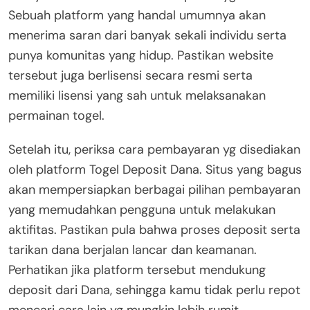
Sebuah platform yang handal umumnya akan
menerima saran dari banyak sekali individu serta
punya komunitas yang hidup. Pastikan website
tersebut juga berlisensi secara resmi serta
memiliki lisensi yang sah untuk melaksanakan
permainan togel.
Setelah itu, periksa cara pembayaran yg disediakan
oleh platform Togel Deposit Dana. Situs yang bagus
akan mempersiapkan berbagai pilihan pembayaran
yang memudahkan pengguna untuk melakukan
aktifitas. Pastikan pula bahwa proses deposit serta
tarikan dana berjalan lancar dan keamanan.
Perhatikan jika platform tersebut mendukung
deposit dari Dana, sehingga kamu tidak perlu repot
mencari cara lain yg mungkin lebih rumit.