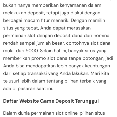
bukan hanya memberikan kenyamanan dalam
melakukan deposit, tetapi juga diakui dengan
berbagai macam fitur menarik. Dengan memilih
situs yang tepat, Anda dapat merasakan
permainan slot dengan deposit dana dari nominal
rendah sampai jumlah besar, contohnya slot dana
mulai dari 5000. Selain hal ini, banyak situs yang
memberikan promo slot dana tanpa potongan, jadi
Anda bisa mendapatkan lebih banyak keuntungan
dari setiap transaksi yang Anda lakukan. Mari kita
telusuri lebih dalam tentang pilihan terbaik yang
ada di pasaran saat ini.
Daftar Website Game Deposit Terunggul
Dalam dunia permainan slot online, pilihan situs