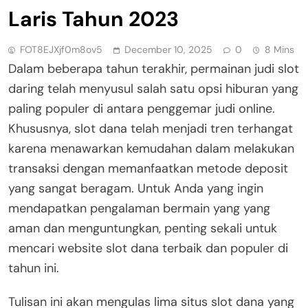
Laris Tahun 2023
FOT8EJXjf0m8ov5
December 10, 2025
0
8 Mins
Dalam beberapa tahun terakhir, permainan judi slot
daring telah menyusul salah satu opsi hiburan yang
paling populer di antara penggemar judi online.
Khususnya, slot dana telah menjadi tren terhangat
karena menawarkan kemudahan dalam melakukan
transaksi dengan memanfaatkan metode deposit
yang sangat beragam. Untuk Anda yang ingin
mendapatkan pengalaman bermain yang yang
aman dan menguntungkan, penting sekali untuk
mencari website slot dana terbaik dan populer di
tahun ini.
Tulisan ini akan mengulas lima situs slot dana yang