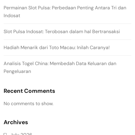
Permainan Slot Pulsa: Perbedaan Penting Antara Tri dan
Indosat
Slot Pulsa Indosat: Terobosan dalam hal Bertransaksi
Hadiah Menarik dari Toto Macau: Inilah Caranya!
Analisis Togel China: Membedah Data Keluaran dan
Pengeluaran
Recent Comments
No comments to show.
Archives
July 2026