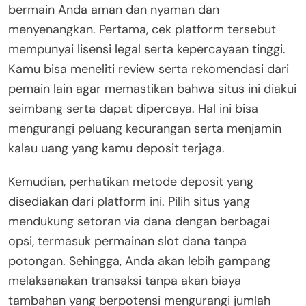
bermain Anda aman dan nyaman dan
menyenangkan. Pertama, cek platform tersebut
mempunyai lisensi legal serta kepercayaan tinggi.
Kamu bisa meneliti review serta rekomendasi dari
pemain lain agar memastikan bahwa situs ini diakui
seimbang serta dapat dipercaya. Hal ini bisa
mengurangi peluang kecurangan serta menjamin
kalau uang yang kamu deposit terjaga.
Kemudian, perhatikan metode deposit yang
disediakan dari platform ini. Pilih situs yang
mendukung setoran via dana dengan berbagai
opsi, termasuk permainan slot dana tanpa
potongan. Sehingga, Anda akan lebih gampang
melaksanakan transaksi tanpa akan biaya
tambahan yang berpotensi mengurangi jumlah