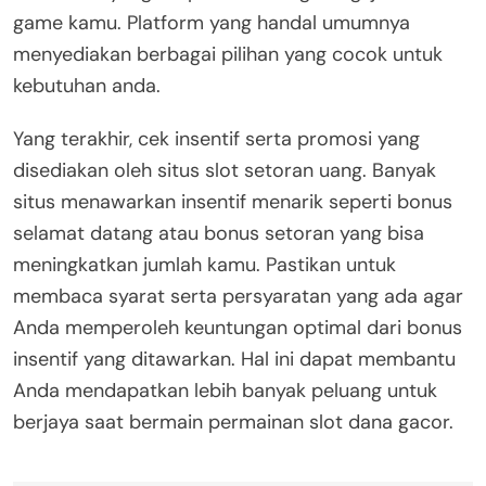
game kamu. Platform yang handal umumnya
menyediakan berbagai pilihan yang cocok untuk
kebutuhan anda.
Yang terakhir, cek insentif serta promosi yang
disediakan oleh situs slot setoran uang. Banyak
situs menawarkan insentif menarik seperti bonus
selamat datang atau bonus setoran yang bisa
meningkatkan jumlah kamu. Pastikan untuk
membaca syarat serta persyaratan yang ada agar
Anda memperoleh keuntungan optimal dari bonus
insentif yang ditawarkan. Hal ini dapat membantu
Anda mendapatkan lebih banyak peluang untuk
berjaya saat bermain permainan slot dana gacor.