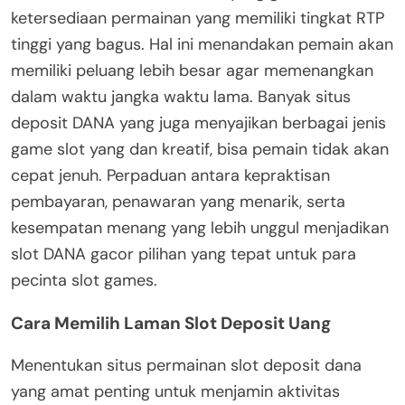
ketersediaan permainan yang memiliki tingkat RTP
tinggi yang bagus. Hal ini menandakan pemain akan
memiliki peluang lebih besar agar memenangkan
dalam waktu jangka waktu lama. Banyak situs
deposit DANA yang juga menyajikan berbagai jenis
game slot yang dan kreatif, bisa pemain tidak akan
cepat jenuh. Perpaduan antara kepraktisan
pembayaran, penawaran yang menarik, serta
kesempatan menang yang lebih unggul menjadikan
slot DANA gacor pilihan yang tepat untuk para
pecinta slot games.
Cara Memilih Laman Slot Deposit Uang
Menentukan situs permainan slot deposit dana
yang amat penting untuk menjamin aktivitas