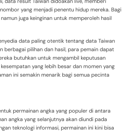
i, data result Taiwan didoakan live, memberi
t nombor yang menjadi penentu hidup mereka. Bagi
, namun juga keinginan untuk memperoleh hasil
nyedia data paling otentik tentang data Taiwan
berbagai pilihan dan hasil, para pemain dapat
reka butuhkan untuk mengambil keputusan
an kesempatan yang lebih besar dan momen yang
man ini semakin menarik bagi semua pecinta
ntuk permainan angka yang populer di antara
han angka yang selanjutnya akan diundi pada
an teknologi informasi, permainan ini kini bisa