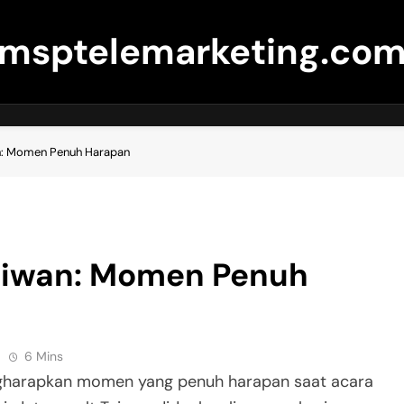
msptelemarketing.co
n: Momen Penuh Harapan
aiwan: Momen Penuh
6 Mins
engharapkan momen yang penuh harapan saat acara