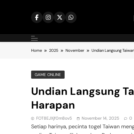
Skip
to
content
Home
2025
November
Undian Langsung Taiwa
GAME ONLINE
Undian Langsung T
Harapan
FOT8EJXjf0m8ov5
November 14, 2025
0
Setiap harinya, pecinta togel Taiwan m