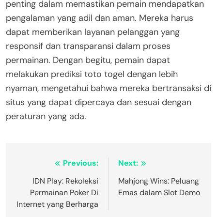
penting dalam memastikan pemain mendapatkan
pengalaman yang adil dan aman. Mereka harus
dapat memberikan layanan pelanggan yang
responsif dan transparansi dalam proses
permainan. Dengan begitu, pemain dapat
melakukan prediksi toto togel dengan lebih
nyaman, mengetahui bahwa mereka bertransaksi di
situs yang dapat dipercaya dan sesuai dengan
peraturan yang ada.
Post
Previous:
Next:
navigation
IDN Play: Rekoleksi
Mahjong Wins: Peluang
Permainan Poker Di
Emas dalam Slot Demo
Internet yang Berharga