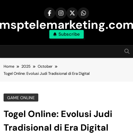
Skip
to
content
msptelemarketing.co
Subscribe
Home
2025
October
Togel Online: Evolusi Judi Tradisional di Era Digital
GAME ONLINE
Togel Online: Evolusi Judi
Tradisional di Era Digital