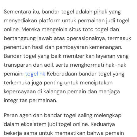
Sementara itu, bandar togel adalah pihak yang
menyediakan platform untuk permainan judi togel
online. Mereka mengelola situs toto togel dan
bertanggung jawab atas operasionalnya, termasuk
penentuan hasil dan pembayaran kemenangan.
Bandar togel yang baik memberikan layanan yang
transparan dan adil, serta menghormati hak-hak
pemain.
togel hk
Keberadaan bandar togel yang
terkemuka juga penting untuk menciptakan
kepercayaan di kalangan pemain dan menjaga
integritas permainan.
Peran agen dan bandar togel saling melengkapi
dalam ekosistem judi togel online. Keduanya
bekerja sama untuk memastikan bahwa pemain