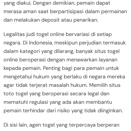
yang diakui. Dengan demikian, pemain dapat
merasa aman saat berpartisipasi dalam permainan
dan melakukan deposit atau penarikan.
Legalitas judi togel online bervariasi di setiap
negara. Di Indonesia, meskipun perjudian termasuk
dalam kategori yang dilarang, banyak situs togel
online beroperasi dengan menawarkan layanan
kepada pemain. Penting bagi para pemain untuk
mengetahui hukum yang berlaku di negara mereka
agar tidak terjerat masalah hukum. Memilih situs
toto togel yang beroperasi secara legal dan
mematuhi regulasi yang ada akan membantu
pemain terhindar dari risiko yang tidak diinginkan.
Di sisi lain, agen togel yang terpercaya berperan