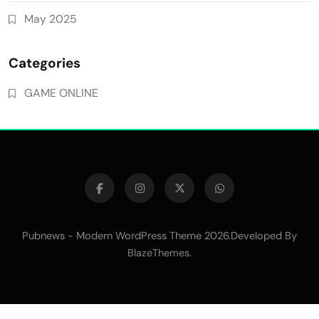
May 2025
Categories
GAME ONLINE
Pubnews - Modern WordPress Theme 2026.Developed By
.
BlazeThemes