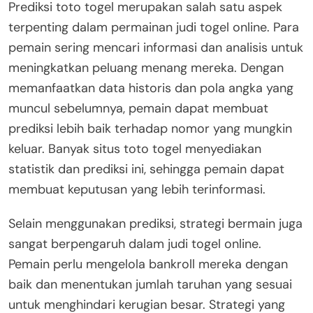
Prediksi toto togel merupakan salah satu aspek
terpenting dalam permainan judi togel online. Para
pemain sering mencari informasi dan analisis untuk
meningkatkan peluang menang mereka. Dengan
memanfaatkan data historis dan pola angka yang
muncul sebelumnya, pemain dapat membuat
prediksi lebih baik terhadap nomor yang mungkin
keluar. Banyak situs toto togel menyediakan
statistik dan prediksi ini, sehingga pemain dapat
membuat keputusan yang lebih terinformasi.
Selain menggunakan prediksi, strategi bermain juga
sangat berpengaruh dalam judi togel online.
Pemain perlu mengelola bankroll mereka dengan
baik dan menentukan jumlah taruhan yang sesuai
untuk menghindari kerugian besar. Strategi yang