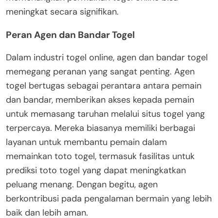
meningkat secara signifikan.
Peran Agen dan Bandar Togel
Dalam industri togel online, agen dan bandar togel
memegang peranan yang sangat penting. Agen
togel bertugas sebagai perantara antara pemain
dan bandar, memberikan akses kepada pemain
untuk memasang taruhan melalui situs togel yang
terpercaya. Mereka biasanya memiliki berbagai
layanan untuk membantu pemain dalam
memainkan toto togel, termasuk fasilitas untuk
prediksi toto togel yang dapat meningkatkan
peluang menang. Dengan begitu, agen
berkontribusi pada pengalaman bermain yang lebih
baik dan lebih aman.