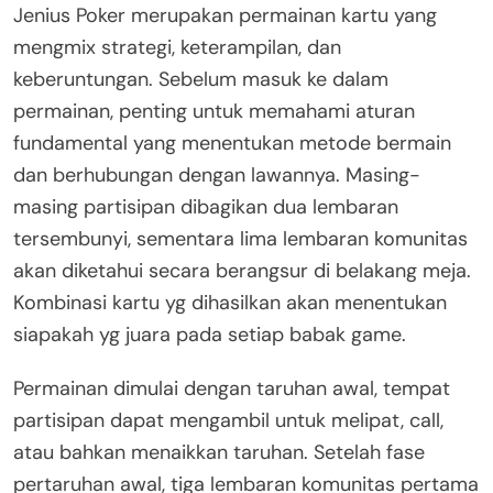
Jenius Poker merupakan permainan kartu yang
mengmix strategi, keterampilan, dan
keberuntungan. Sebelum masuk ke dalam
permainan, penting untuk memahami aturan
fundamental yang menentukan metode bermain
dan berhubungan dengan lawannya. Masing-
masing partisipan dibagikan dua lembaran
tersembunyi, sementara lima lembaran komunitas
akan diketahui secara berangsur di belakang meja.
Kombinasi kartu yg dihasilkan akan menentukan
siapakah yg juara pada setiap babak game.
Permainan dimulai dengan taruhan awal, tempat
partisipan dapat mengambil untuk melipat, call,
atau bahkan menaikkan taruhan. Setelah fase
pertaruhan awal, tiga lembaran komunitas pertama