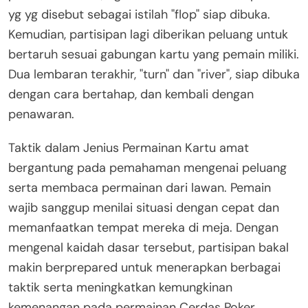
yg yg disebut sebagai istilah "flop" siap dibuka.
Kemudian, partisipan lagi diberikan peluang untuk
bertaruh sesuai gabungan kartu yang pemain miliki.
Dua lembaran terakhir, "turn" dan "river", siap dibuka
dengan cara bertahap, dan kembali dengan
penawaran.
Taktik dalam Jenius Permainan Kartu amat
bergantung pada pemahaman mengenai peluang
serta membaca permainan dari lawan. Pemain
wajib sanggup menilai situasi dengan cepat dan
memanfaatkan tempat mereka di meja. Dengan
mengenal kaidah dasar tersebut, partisipan bakal
makin berprepared untuk menerapkan berbagai
taktik serta meningkatkan kemungkinan
kemenangan pada permainan Cerdas Poker.