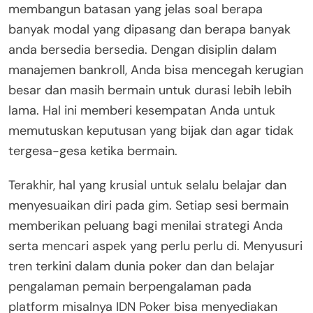
membangun batasan yang jelas soal berapa
banyak modal yang dipasang dan berapa banyak
anda bersedia bersedia. Dengan disiplin dalam
manajemen bankroll, Anda bisa mencegah kerugian
besar dan masih bermain untuk durasi lebih lebih
lama. Hal ini memberi kesempatan Anda untuk
memutuskan keputusan yang bijak dan agar tidak
tergesa-gesa ketika bermain.
Terakhir, hal yang krusial untuk selalu belajar dan
menyesuaikan diri pada gim. Setiap sesi bermain
memberikan peluang bagi menilai strategi Anda
serta mencari aspek yang perlu perlu di. Menyusuri
tren terkini dalam dunia poker dan dan belajar
pengalaman pemain berpengalaman pada
platform misalnya IDN Poker bisa menyediakan