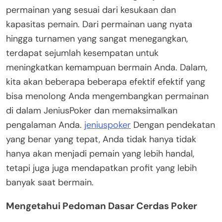
permainan yang sesuai dari kesukaan dan
kapasitas pemain. Dari permainan uang nyata
hingga turnamen yang sangat menegangkan,
terdapat sejumlah kesempatan untuk
meningkatkan kemampuan bermain Anda. Dalam,
kita akan beberapa beberapa efektif efektif yang
bisa menolong Anda mengembangkan permainan
di dalam JeniusPoker dan memaksimalkan
pengalaman Anda.
jeniuspoker
Dengan pendekatan
yang benar yang tepat, Anda tidak hanya tidak
hanya akan menjadi pemain yang lebih handal,
tetapi juga juga mendapatkan profit yang lebih
banyak saat bermain.
Mengetahui Pedoman Dasar Cerdas Poker