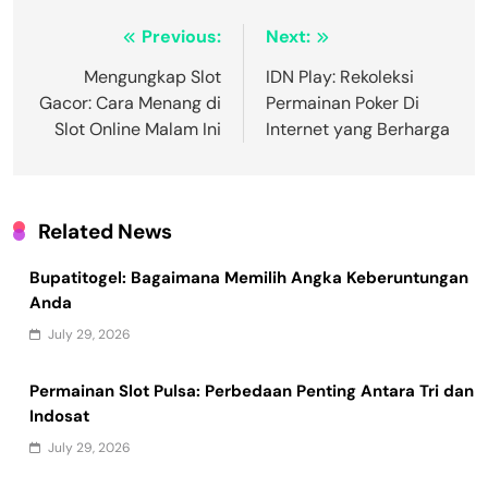
Post
Previous:
Next:
navigation
Mengungkap Slot
IDN Play: Rekoleksi
Gacor: Cara Menang di
Permainan Poker Di
Slot Online Malam Ini
Internet yang Berharga
Related News
Bupatitogel: Bagaimana Memilih Angka Keberuntungan
Anda
July 29, 2026
Permainan Slot Pulsa: Perbedaan Penting Antara Tri dan
Indosat
July 29, 2026