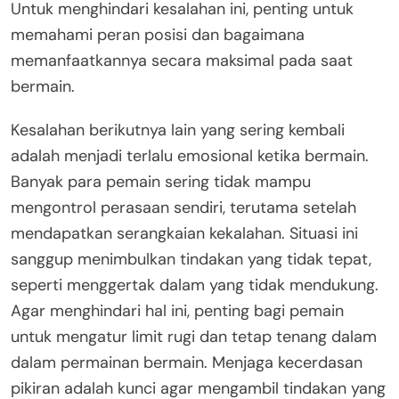
Untuk menghindari kesalahan ini, penting untuk
memahami peran posisi dan bagaimana
memanfaatkannya secara maksimal pada saat
bermain.
Kesalahan berikutnya lain yang sering kembali
adalah menjadi terlalu emosional ketika bermain.
Banyak para pemain sering tidak mampu
mengontrol perasaan sendiri, terutama setelah
mendapatkan serangkaian kekalahan. Situasi ini
sanggup menimbulkan tindakan yang tidak tepat,
seperti menggertak dalam yang tidak mendukung.
Agar menghindari hal ini, penting bagi pemain
untuk mengatur limit rugi dan tetap tenang dalam
dalam permainan bermain. Menjaga kecerdasan
pikiran adalah kunci agar mengambil tindakan yang