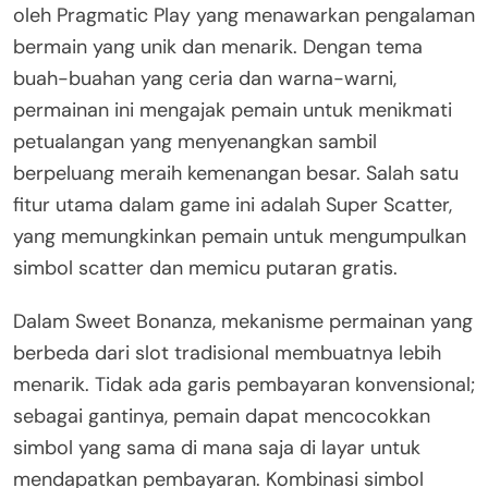
oleh Pragmatic Play yang menawarkan pengalaman
bermain yang unik dan menarik. Dengan tema
buah-buahan yang ceria dan warna-warni,
permainan ini mengajak pemain untuk menikmati
petualangan yang menyenangkan sambil
berpeluang meraih kemenangan besar. Salah satu
fitur utama dalam game ini adalah Super Scatter,
yang memungkinkan pemain untuk mengumpulkan
simbol scatter dan memicu putaran gratis.
Dalam Sweet Bonanza, mekanisme permainan yang
berbeda dari slot tradisional membuatnya lebih
menarik. Tidak ada garis pembayaran konvensional;
sebagai gantinya, pemain dapat mencocokkan
simbol yang sama di mana saja di layar untuk
mendapatkan pembayaran. Kombinasi simbol