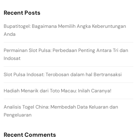
Recent Posts
Bupatitogel: Bagaimana Memilih Angka Keberuntungan
Anda
Permainan Slot Pulsa: Perbedaan Penting Antara Tri dan
Indosat
Slot Pulsa Indosat: Terobosan dalam hal Bertransaksi
Hadiah Menarik dari Toto Macau: Inilah Caranya!
Analisis Togel China: Membedah Data Keluaran dan
Pengeluaran
Recent Comments