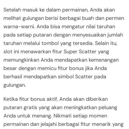
Setelah masuk ke dalam permainan, Anda akan
melihat gulungan berisi berbagai buah dan permen
warna-warni. Anda bisa mengatur nilai taruhan
pada setiap putaran dengan menyesuaikan jumlah
taruhan melalui tombol yang tersedia. Selain itu,
slot ini menawarkan fitur Super Scatter yang
memungkinkan Anda mendapatkan kemenangan
besar dengan memicu fitur bonus jika Anda
berhasil mendapatkan simbol Scatter pada
gulungan.
Ketika fitur bonus aktif, Anda akan diberikan
putaran gratis yang akan meningkatkan peluang
Anda untuk menang. Nikmati setiap momen
permainan dan jelajahi berbagai fitur menarik yang