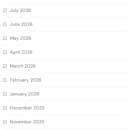
July 2026
June 2026
May 2026
April 2026
March 2026
February 2026
January 2026
December 2025
November 2025