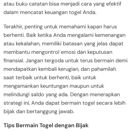
atau buku catatan bisa menjadi cara yang efektif
dalam mencatat keuangan togel Anda.
Terakhir, penting untuk memahami kapan harus
berhenti. Baik ketika Anda mengalami kemenangan
atau kekalahan, memiliki batasan yang jelas dapat
membantu mengontrol emosi dan keputusan
finansial. Jangan tergoda untuk terus bermain demi
mendapatkan kembali kerugian, dan pahamilah
saat terbaik untuk berhenti, baik untuk
mengamankan keuntungan maupun untuk
melindungi saldo yang ada. Dengan menerapkan
strategi ini, Anda dapat bermain togel secara lebih
bijak dan bertanggung jawab.
Tips Bermain Togel dengan Bijak