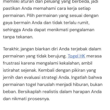
memiliki aturan dan peluang yang berbeda, jadi
pastikan Anda memahami cara kerja setiap
permainan. Pilih permainan yang sesuai dengan
gaya bermain Anda dan tidak terlalu rumit,
sehingga Anda dapat menikmati pengalaman
tanpa tekanan.
Terakhir, jangan biarkan diri Anda terjebak dalam
permainan yang tidak berujung.
Togel HK
merasa
frustrasi karena mengalami kekalahan, ambil
istirahat sejenak. Kembali dengan pikiran yang
jernih dan evaluasi strategi Anda. Ingatlah bahwa
permainan togel haruslah menjadi hiburan, bukan
beban. Bersikaplah realistis dalam harapan Anda
dan nikmati prosesnya.