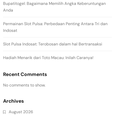
Bupatitogel: Bagaimana Memilih Angka Keberuntungan
Anda
Permainan Slot Pulsa: Perbedaan Penting Antara Tri dan
Indosat
Slot Pulsa Indosat: Terobosan dalam hal Bertransaksi
Hadiah Menarik dari Toto Macau: Inilah Caranya!
Recent Comments
No comments to show.
Archives
August 2026