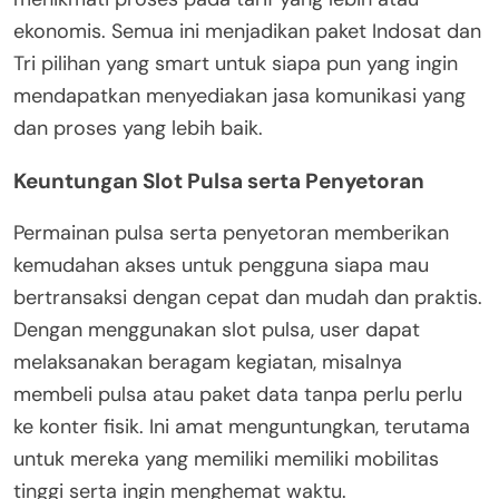
ekonomis. Semua ini menjadikan paket Indosat dan
Tri pilihan yang smart untuk siapa pun yang ingin
mendapatkan menyediakan jasa komunikasi yang
dan proses yang lebih baik.
Keuntungan Slot Pulsa serta Penyetoran
Permainan pulsa serta penyetoran memberikan
kemudahan akses untuk pengguna siapa mau
bertransaksi dengan cepat dan mudah dan praktis.
Dengan menggunakan slot pulsa, user dapat
melaksanakan beragam kegiatan, misalnya
membeli pulsa atau paket data tanpa perlu perlu
ke konter fisik. Ini amat menguntungkan, terutama
untuk mereka yang memiliki memiliki mobilitas
tinggi serta ingin menghemat waktu.