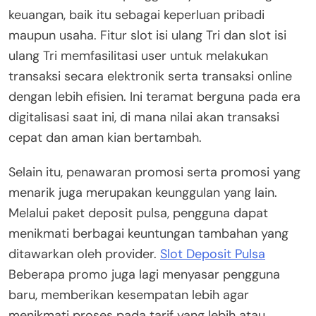
keuangan, baik itu sebagai keperluan pribadi
maupun usaha. Fitur slot isi ulang Tri dan slot isi
ulang Tri memfasilitasi user untuk melakukan
transaksi secara elektronik serta transaksi online
dengan lebih efisien. Ini teramat berguna pada era
digitalisasi saat ini, di mana nilai akan transaksi
cepat dan aman kian bertambah.
Selain itu, penawaran promosi serta promosi yang
menarik juga merupakan keunggulan yang lain.
Melalui paket deposit pulsa, pengguna dapat
menikmati berbagai keuntungan tambahan yang
ditawarkan oleh provider.
Slot Deposit Pulsa
Beberapa promo juga lagi menyasar pengguna
baru, memberikan kesempatan lebih agar
menikmati proses pada tarif yang lebih atau