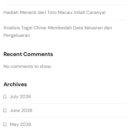
Hadiah Menarik dari Toto Macau: Inilah Caranya!
Analisis Togel China: Membedah Data Keluaran dan
Pengeluaran
Recent Comments
No comments to show.
Archives
July 2026
June 2026
May 2026