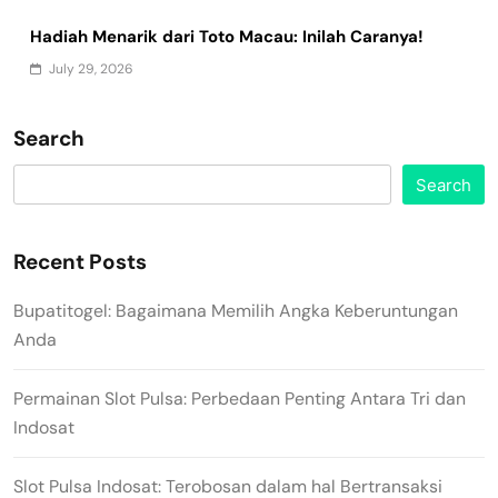
Hadiah Menarik dari Toto Macau: Inilah Caranya!
July 29, 2026
Search
Search
Recent Posts
Bupatitogel: Bagaimana Memilih Angka Keberuntungan
Anda
Permainan Slot Pulsa: Perbedaan Penting Antara Tri dan
Indosat
Slot Pulsa Indosat: Terobosan dalam hal Bertransaksi