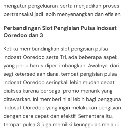
mengatur pengeluaran, serta menjadikan proses
bertransaksi jadi lebih menyenangkan dan efisien.
Perbandingan Slot Pengisian Pulsa Indosat
Ooredoo dan 3
Ketika membandingkan slot pengisian pulsa
Indosat Ooredoo serta Tri, ada beberapa aspek
yang perlu harus dipertimbangkan. Awalnya, dari
segi ketersediaan dana, tempat pengisian pulsa
Indosat Ooredoo seringkali lebih mudah cepat
diakses karena berbagai promo menarik yang
ditawarkan. Ini memberi nilai lebih bagi pengguna
Indosat Ooredoo yang ingin melakukan pengisian
dengan cara cepat dan efektif. Sementara itu,
tempat pulsa 3 juga memiliki keunggulan melalui