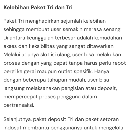
Kelebihan Paket Tri dan Tri
Paket Tri menghadirkan sejumlah kelebihan
sehingga membuat user semakin merasa senang.
Di antara keunggulan terbesar adalah kemudahan
akses dan fleksibilitas yang sangat ditawarkan.
Melalui adanya slot isi ulang, user bisa melakukan
proses dengan yang cepat tanpa harus perlu repot
pergi ke gerai maupun outlet spesifik. Hanya
dengan beberapa tahapan mudah, user bisa
langsung melaksanakan pengisian atau deposit,
mempercepat proses pengguna dalam
bertransaksi.
Selanjutnya, paket deposit Tri dan paket setoran
Indosat membantu penggunanya untuk mengelola