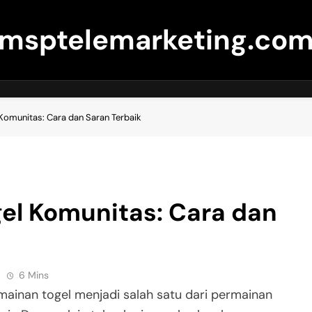
msptelemarketing.co
Komunitas: Cara dan Saran Terbaik
el Komunitas: Cara dan
6 Mins
rmainan togel menjadi salah satu dari permainan