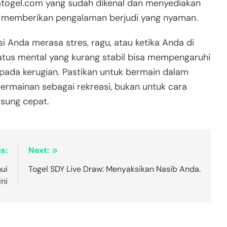
togel.com yang sudah dikenal dan menyediakan
n memberikan pengalaman berjudi yang nyaman.
si Anda merasa stres, ragu, atau ketika Anda di
atus mental yang kurang stabil bisa mempengaruhi
pada kerugian. Pastikan untuk bermain dalam
permainan sebagai rekreasi, bukan untuk cara
sung cepat.
s:
Next:
ui
Togel SDY Live Draw: Menyaksikan Nasib Anda.
Ini