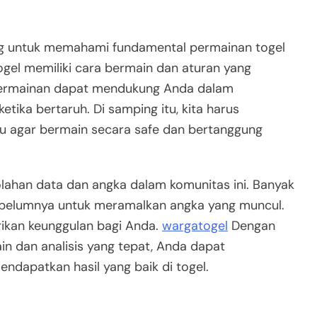
ing untuk memahami fundamental permainan togel
ogel memiliki cara bermain dan aturan yang
 permainan dapat mendukung Anda dalam
tika bertaruh. Di samping itu, kita harus
aku agar bermain secara safe dan bertanggung
golahan data dan angka dalam komunitas ini. Banyak
ebelumnya untuk meramalkan angka yang muncul.
ikan keunggulan bagi Anda.
wargatogel
Dengan
n dan analisis yang tepat, Anda dapat
dapatkan hasil yang baik di togel.