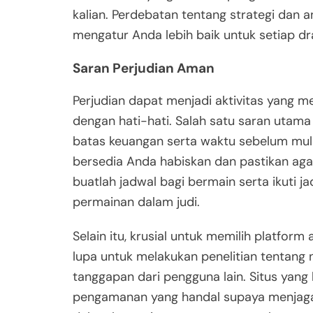
kalian. Perdebatan tentang strategi dan 
mengatur Anda lebih baik untuk setiap dr
Saran Perjudian Aman
Perjudian dapat menjadi aktivitas yang m
dengan hati-hati. Salah satu saran utam
batas keuangan serta waktu sebelum mula
bersedia Anda habiskan dan pastikan agar
buatlah jadwal bagi bermain serta ikuti 
permainan dalam judi.
Selain itu, krusial untuk memilih platform
lupa untuk melakukan penelitian tentang 
tanggapan dari pengguna lain. Situs yang
pengamanan yang handal supaya menjaga