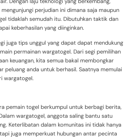
 air. Dengan laju teknologi yang berkembang,
mengunjungi perjudian ini dimana saja maupun
gel tidaklah semudah itu. Dibutuhkan taktik dan
ai keberhasilan yang diinginkan.
egi juga tips unggul yang dapat dapat mendukung
main permainan wargatogel. Dari segi pemilihan
olaan keuangan, kita semua bakal membongkar
 peluang anda untuk berhasil. Saatnya memulai
i wargatogel.
a pemain togel berkumpul untuk berbagi berita,
. Dalam wargatogel, anggota saling bantu satu
g. Keterlibatan dalam komunitas ini tidak hanya
tetapi juga memperkuat hubungan antar pecinta