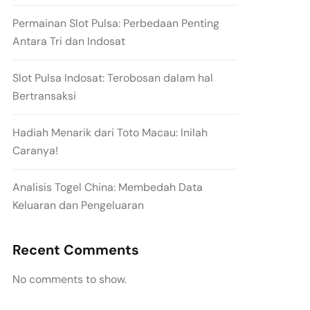
Permainan Slot Pulsa: Perbedaan Penting
Antara Tri dan Indosat
Slot Pulsa Indosat: Terobosan dalam hal
Bertransaksi
Hadiah Menarik dari Toto Macau: Inilah
Caranya!
Analisis Togel China: Membedah Data
Keluaran dan Pengeluaran
Recent Comments
No comments to show.