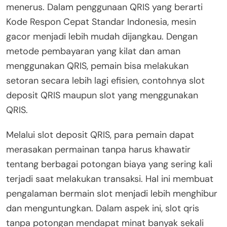
menerus. Dalam penggunaan QRIS yang berarti
Kode Respon Cepat Standar Indonesia, mesin
gacor menjadi lebih mudah dijangkau. Dengan
metode pembayaran yang kilat dan aman
menggunakan QRIS, pemain bisa melakukan
setoran secara lebih lagi efisien, contohnya slot
deposit QRIS maupun slot yang menggunakan
QRIS.
Melalui slot deposit QRIS, para pemain dapat
merasakan permainan tanpa harus khawatir
tentang berbagai potongan biaya yang sering kali
terjadi saat melakukan transaksi. Hal ini membuat
pengalaman bermain slot menjadi lebih menghibur
dan menguntungkan. Dalam aspek ini, slot qris
tanpa potongan mendapat minat banyak sekali