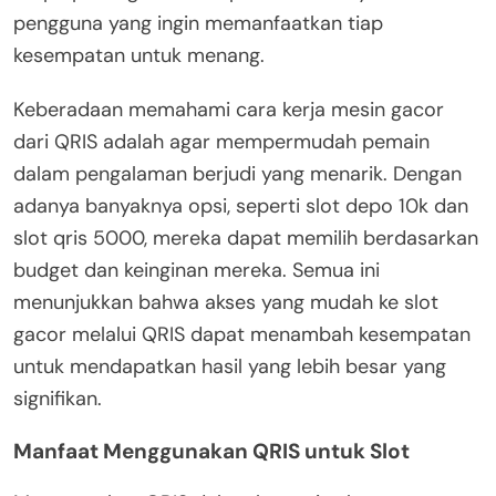
pengguna yang ingin memanfaatkan tiap
kesempatan untuk menang.
Keberadaan memahami cara kerja mesin gacor
dari QRIS adalah agar mempermudah pemain
dalam pengalaman berjudi yang menarik. Dengan
adanya banyaknya opsi, seperti slot depo 10k dan
slot qris 5000, mereka dapat memilih berdasarkan
budget dan keinginan mereka. Semua ini
menunjukkan bahwa akses yang mudah ke slot
gacor melalui QRIS dapat menambah kesempatan
untuk mendapatkan hasil yang lebih besar yang
signifikan.
Manfaat Menggunakan QRIS untuk Slot