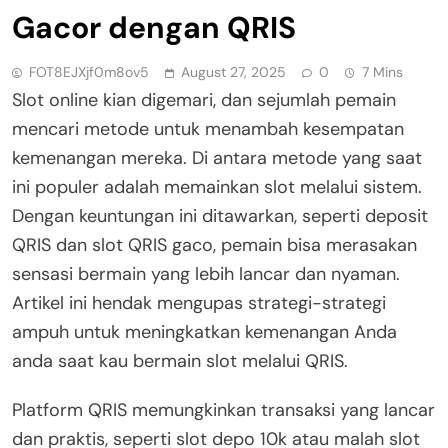
Gacor dengan QRIS
FOT8EJXjf0m8ov5
August 27, 2025
0
7 Mins
Slot online kian digemari, dan sejumlah pemain
mencari metode untuk menambah kesempatan
kemenangan mereka. Di antara metode yang saat
ini populer adalah memainkan slot melalui sistem.
Dengan keuntungan ini ditawarkan, seperti deposit
QRIS dan slot QRIS gaco, pemain bisa merasakan
sensasi bermain yang lebih lancar dan nyaman.
Artikel ini hendak mengupas strategi-strategi
ampuh untuk meningkatkan kemenangan Anda
anda saat kau bermain slot melalui QRIS.
Platform QRIS memungkinkan transaksi yang lancar
dan praktis, seperti slot depo 10k atau malah slot