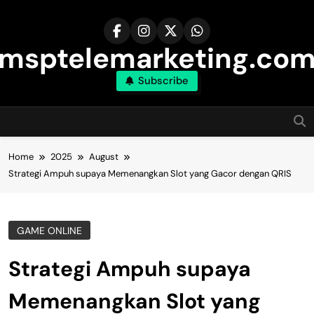
Skip
to
content
msptelemarketing.co
Subscribe
Home
2025
August
Strategi Ampuh supaya Memenangkan Slot yang Gacor dengan QRIS
GAME ONLINE
Strategi Ampuh supaya
Memenangkan Slot yang