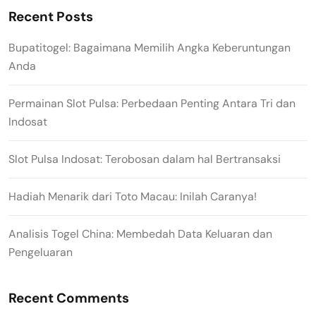
Recent Posts
Bupatitogel: Bagaimana Memilih Angka Keberuntungan
Anda
Permainan Slot Pulsa: Perbedaan Penting Antara Tri dan
Indosat
Slot Pulsa Indosat: Terobosan dalam hal Bertransaksi
Hadiah Menarik dari Toto Macau: Inilah Caranya!
Analisis Togel China: Membedah Data Keluaran dan
Pengeluaran
Recent Comments