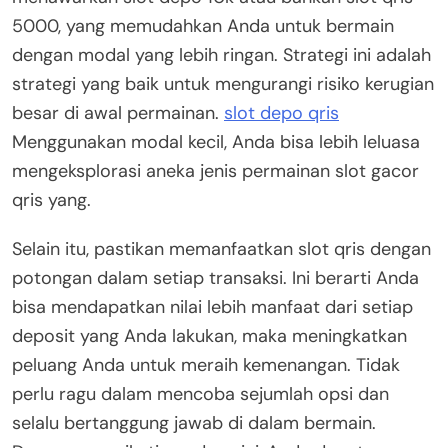
5000, yang memudahkan Anda untuk bermain
dengan modal yang lebih ringan. Strategi ini adalah
strategi yang baik untuk mengurangi risiko kerugian
besar di awal permainan.
slot depo qris
Menggunakan modal kecil, Anda bisa lebih leluasa
mengeksplorasi aneka jenis permainan slot gacor
qris yang.
Selain itu, pastikan memanfaatkan slot qris dengan
potongan dalam setiap transaksi. Ini berarti Anda
bisa mendapatkan nilai lebih manfaat dari setiap
deposit yang Anda lakukan, maka meningkatkan
peluang Anda untuk meraih kemenangan. Tidak
perlu ragu dalam mencoba sejumlah opsi dan
selalu bertanggung jawab di dalam bermain.