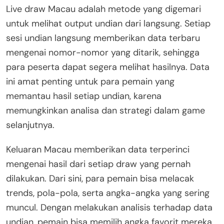
Live draw Macau adalah metode yang digemari
untuk melihat output undian dari langsung. Setiap
sesi undian langsung memberikan data terbaru
mengenai nomor-nomor yang ditarik, sehingga
para peserta dapat segera melihat hasilnya. Data
ini amat penting untuk para pemain yang
memantau hasil setiap undian, karena
memungkinkan analisa dan strategi dalam game
selanjutnya.
Keluaran Macau memberikan data terperinci
mengenai hasil dari setiap draw yang pernah
dilakukan. Dari sini, para pemain bisa melacak
trends, pola-pola, serta angka-angka yang sering
muncul. Dengan melakukan analisis terhadap data
undian, pemain bisa memilih angka favorit mereka