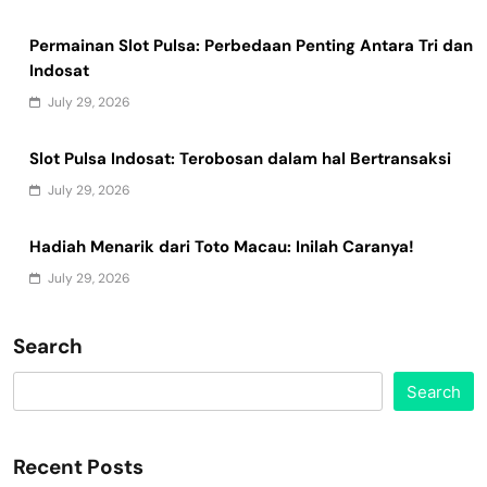
Permainan Slot Pulsa: Perbedaan Penting Antara Tri dan
Indosat
July 29, 2026
Slot Pulsa Indosat: Terobosan dalam hal Bertransaksi
July 29, 2026
Hadiah Menarik dari Toto Macau: Inilah Caranya!
July 29, 2026
Search
Search
Recent Posts