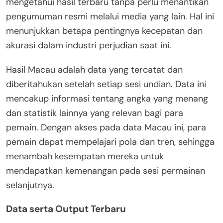
mengetahui hasil terbaru tanpa perlu menantikan
pengumuman resmi melalui media yang lain. Hal ini
menunjukkan betapa pentingnya kecepatan dan
akurasi dalam industri perjudian saat ini.
Hasil Macau adalah data yang tercatat dan
diberitahukan setelah setiap sesi undian. Data ini
mencakup informasi tentang angka yang menang
dan statistik lainnya yang relevan bagi para
pemain. Dengan akses pada data Macau ini, para
pemain dapat mempelajari pola dan tren, sehingga
menambah kesempatan mereka untuk
mendapatkan kemenangan pada sesi permainan
selanjutnya.
Data serta Output Terbaru