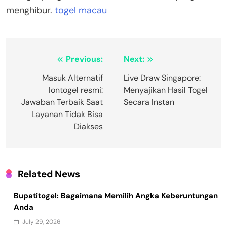
menghibur.
togel macau
Post
Previous:
Next:
navigation
Masuk Alternatif
Live Draw Singapore:
Iontogel resmi:
Menyajikan Hasil Togel
Jawaban Terbaik Saat
Secara Instan
Layanan Tidak Bisa
Diakses
Related News
Bupatitogel: Bagaimana Memilih Angka Keberuntungan
Anda
July 29, 2026