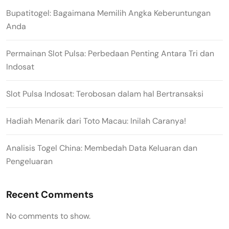
Bupatitogel: Bagaimana Memilih Angka Keberuntungan
Anda
Permainan Slot Pulsa: Perbedaan Penting Antara Tri dan
Indosat
Slot Pulsa Indosat: Terobosan dalam hal Bertransaksi
Hadiah Menarik dari Toto Macau: Inilah Caranya!
Analisis Togel China: Membedah Data Keluaran dan
Pengeluaran
Recent Comments
No comments to show.