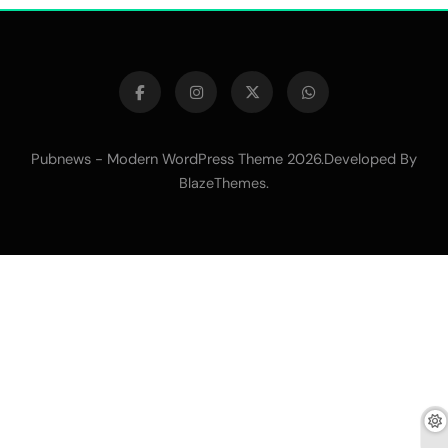
Pubnews - Modern WordPress Theme 2026.Developed By
.
BlazeThemes