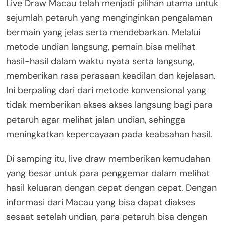
Live Draw Macau telah menjadi pilihan utama untuk
sejumlah petaruh yang menginginkan pengalaman
bermain yang jelas serta mendebarkan. Melalui
metode undian langsung, pemain bisa melihat
hasil-hasil dalam waktu nyata serta langsung,
memberikan rasa perasaan keadilan dan kejelasan.
Ini berpaling dari dari metode konvensional yang
tidak memberikan akses akses langsung bagi para
petaruh agar melihat jalan undian, sehingga
meningkatkan kepercayaan pada keabsahan hasil.
Di samping itu, live draw memberikan kemudahan
yang besar untuk para penggemar dalam melihat
hasil keluaran dengan cepat dengan cepat. Dengan
informasi dari Macau yang bisa dapat diakses
sesaat setelah undian, para petaruh bisa dengan