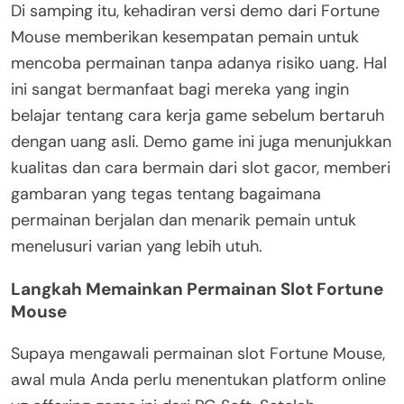
Di samping itu, kehadiran versi demo dari Fortune
Mouse memberikan kesempatan pemain untuk
mencoba permainan tanpa adanya risiko uang. Hal
ini sangat bermanfaat bagi mereka yang ingin
belajar tentang cara kerja game sebelum bertaruh
dengan uang asli. Demo game ini juga menunjukkan
kualitas dan cara bermain dari slot gacor, memberi
gambaran yang tegas tentang bagaimana
permainan berjalan dan menarik pemain untuk
menelusuri varian yang lebih utuh.
Langkah Memainkan Permainan Slot Fortune
Mouse
Supaya mengawali permainan slot Fortune Mouse,
awal mula Anda perlu menentukan platform online