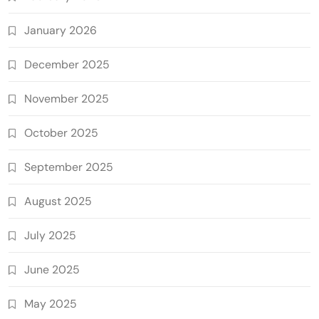
January 2026
December 2025
November 2025
October 2025
September 2025
August 2025
July 2025
June 2025
May 2025