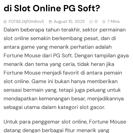
di Slot Online PG Soft?
FOT8EJXjf0m8ov5
August 10, 2025
0
7 Mins
Dalam beberapa tahun terakhir, sektor permainan
slot online semakin berkembang pesat, dan di
antara game yang menarik perhatian adalah
Fortune Mouse dari PG Soft. Dengan tampilan gaya
menarik dan tema yang ceria, tidak heran jika
Fortune Mouse menjadi favorit di antara pemain
slot online. Game ini bukan hanya memberikan
sensasi bermain yang, tetapi juga peluang untuk
mendapatkan kemenangan besar, menjadikannya
sebagai utama dalam kategori slot gacor.
Untuk para penggemar slot online, Fortune Mouse
datang dengan berbagai fitur menarik yang