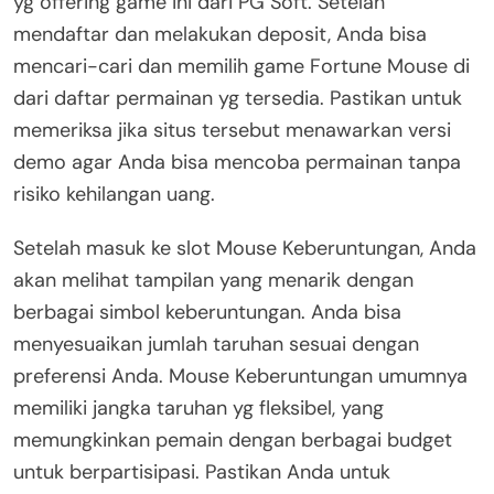
yg offering game ini dari PG Soft. Setelah
mendaftar dan melakukan deposit, Anda bisa
mencari-cari dan memilih game Fortune Mouse di
dari daftar permainan yg tersedia. Pastikan untuk
memeriksa jika situs tersebut menawarkan versi
demo agar Anda bisa mencoba permainan tanpa
risiko kehilangan uang.
Setelah masuk ke slot Mouse Keberuntungan, Anda
akan melihat tampilan yang menarik dengan
berbagai simbol keberuntungan. Anda bisa
menyesuaikan jumlah taruhan sesuai dengan
preferensi Anda. Mouse Keberuntungan umumnya
memiliki jangka taruhan yg fleksibel, yang
memungkinkan pemain dengan berbagai budget
untuk berpartisipasi. Pastikan Anda untuk