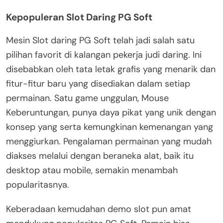
Kepopuleran Slot Daring PG Soft
Mesin Slot daring PG Soft telah jadi salah satu
pilihan favorit di kalangan pekerja judi daring. Ini
disebabkan oleh tata letak grafis yang menarik dan
fitur-fitur baru yang disediakan dalam setiap
permainan. Satu game unggulan, Mouse
Keberuntungan, punya daya pikat yang unik dengan
konsep yang serta kemungkinan kemenangan yang
menggiurkan. Pengalaman permainan yang mudah
diakses melalui dengan beraneka alat, baik itu
desktop atau mobile, semakin menambah
popularitasnya.
Keberadaan kemudahan demo slot pun amat