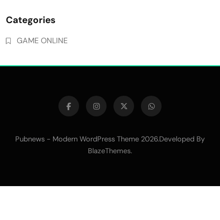
Categories
GAME ONLINE
Pubnews - Modern WordPress Theme 2026.Developed By
.
BlazeThemes