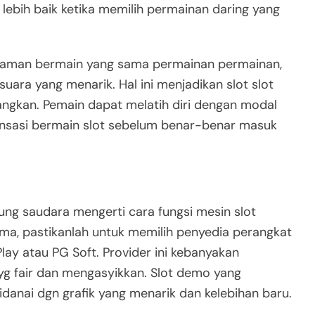
ebih baik ketika memilih permainan daring yang
alaman bermain yang sama permainan permainan,
uara yang menarik. Hal ini menjadikan slot slot
gkan. Pemain dapat melatih diri dengan modal
sensasi bermain slot sebelum benar-benar masuk
ng saudara mengerti cara fungsi mesin slot
ma, pastikanlah untuk memilih penyedia perangkat
lay atau PG Soft. Provider ini kebanyakan
 fair dan mengasyikkan. Slot demo yang
idanai dgn grafik yang menarik dan kelebihan baru.