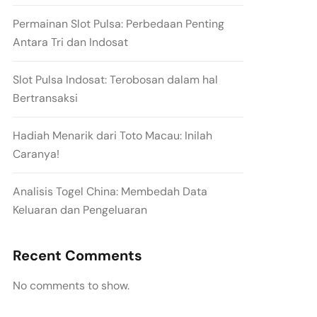
Permainan Slot Pulsa: Perbedaan Penting
Antara Tri dan Indosat
Slot Pulsa Indosat: Terobosan dalam hal
Bertransaksi
Hadiah Menarik dari Toto Macau: Inilah
Caranya!
Analisis Togel China: Membedah Data
Keluaran dan Pengeluaran
Recent Comments
No comments to show.