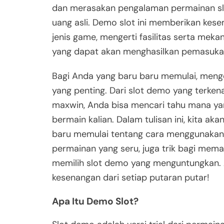
dan merasakan pengalaman permainan slo
uang asli. Demo slot ini memberikan ke
jenis game, mengerti fasilitas serta meka
yang dapat akan menghasilkan pemasukan
Bagi Anda yang baru baru memulai, meng
yang penting. Dari slot demo yang terken
maxwin, Anda bisa mencari tahu mana yan
bermain kalian. Dalam tulisan ini, kita a
baru memulai tentang cara menggunakan
permainan yang seru, juga trik bagi mem
memilih slot demo yang menguntungkan. Ay
kesenangan dari setiap putaran putar!
Apa Itu Demo Slot?