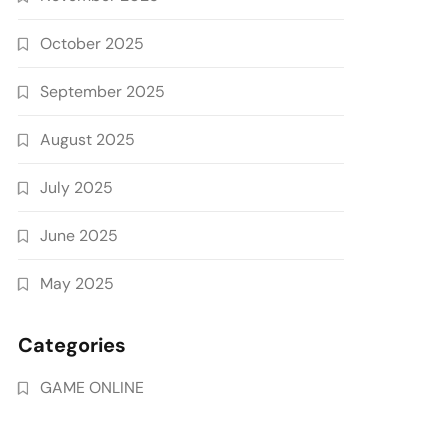
October 2025
September 2025
August 2025
July 2025
June 2025
May 2025
Categories
GAME ONLINE