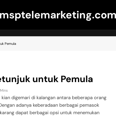
msptelemarketing.co
tuk Pemula
etunjuk untuk Pemula
 Mins
o kian digemari di kalangan antara beberapa orang
. Dengan adanya keberadaan berbagai pemasok
ekarang dapat berbagai opsi untuk menemukan