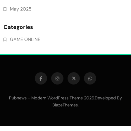
May 2025
Categories
GAME ONLINE
Pubnews - Modern WordPress Theme 2026.Developed By
.
BlazeThemes