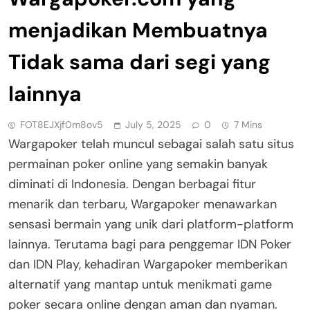
menjadikan Membuatnya
Tidak sama dari segi yang
lainnya
FOT8EJXjf0m8ov5
July 5, 2025
0
7 Mins
Wargapoker telah muncul sebagai salah satu situs
permainan poker online yang semakin banyak
diminati di Indonesia. Dengan berbagai fitur
menarik dan terbaru, Wargapoker menawarkan
sensasi bermain yang unik dari platform-platform
lainnya. Terutama bagi para penggemar IDN Poker
dan IDN Play, kehadiran Wargapoker memberikan
alternatif yang mantap untuk menikmati game
poker secara online dengan aman dan nyaman.