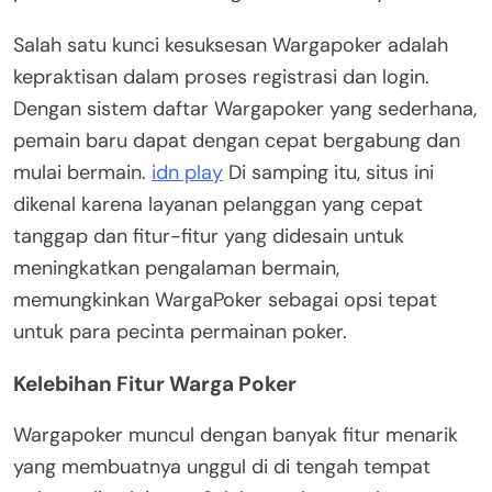
Salah satu kunci kesuksesan Wargapoker adalah
kepraktisan dalam proses registrasi dan login.
Dengan sistem daftar Wargapoker yang sederhana,
pemain baru dapat dengan cepat bergabung dan
mulai bermain.
idn play
Di samping itu, situs ini
dikenal karena layanan pelanggan yang cepat
tanggap dan fitur-fitur yang didesain untuk
meningkatkan pengalaman bermain,
memungkinkan WargaPoker sebagai opsi tepat
untuk para pecinta permainan poker.
Kelebihan Fitur Warga Poker
Wargapoker muncul dengan banyak fitur menarik
yang membuatnya unggul di di tengah tempat