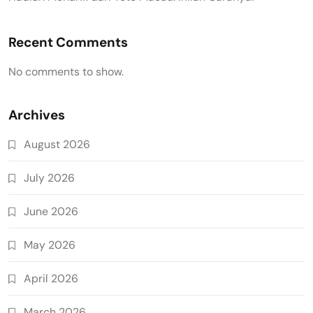
Recent Comments
No comments to show.
Archives
August 2026
July 2026
June 2026
May 2026
April 2026
March 2026