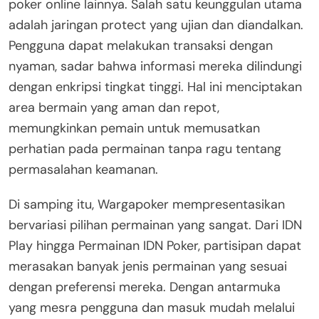
poker online lainnya. Salah satu keunggulan utama
adalah jaringan protect yang ujian dan diandalkan.
Pengguna dapat melakukan transaksi dengan
nyaman, sadar bahwa informasi mereka dilindungi
dengan enkripsi tingkat tinggi. Hal ini menciptakan
area bermain yang aman dan repot,
memungkinkan pemain untuk memusatkan
perhatian pada permainan tanpa ragu tentang
permasalahan keamanan.
Di samping itu, Wargapoker mempresentasikan
bervariasi pilihan permainan yang sangat. Dari IDN
Play hingga Permainan IDN Poker, partisipan dapat
merasakan banyak jenis permainan yang sesuai
dengan preferensi mereka. Dengan antarmuka
yang mesra pengguna dan masuk mudah melalui