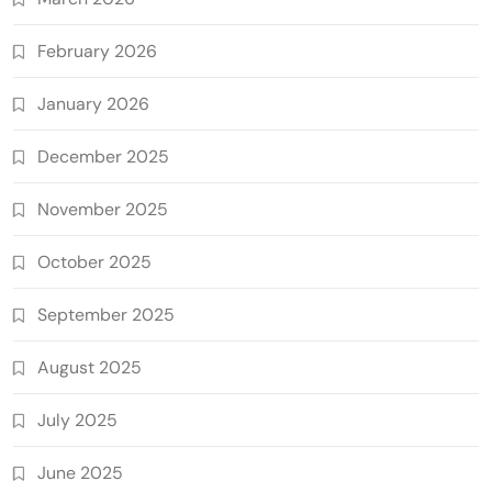
February 2026
January 2026
December 2025
November 2025
October 2025
September 2025
August 2025
July 2025
June 2025