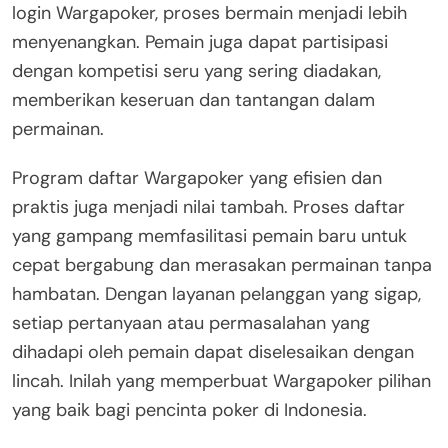
login Wargapoker, proses bermain menjadi lebih
menyenangkan. Pemain juga dapat partisipasi
dengan kompetisi seru yang sering diadakan,
memberikan keseruan dan tantangan dalam
permainan.
Program daftar Wargapoker yang efisien dan
praktis juga menjadi nilai tambah. Proses daftar
yang gampang memfasilitasi pemain baru untuk
cepat bergabung dan merasakan permainan tanpa
hambatan. Dengan layanan pelanggan yang sigap,
setiap pertanyaan atau permasalahan yang
dihadapi oleh pemain dapat diselesaikan dengan
lincah. Inilah yang memperbuat Wargapoker pilihan
yang baik bagi pencinta poker di Indonesia.