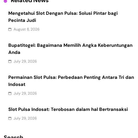
Related News
Mengetahui Slot Dengan Pulsa: Solusi Pintar bagi
Pecinta Judi
August 8, 2026
Bupatitogel: Bagaimana Memilih Angka Keberuntungan
Anda
July 29, 2026
Permainan Slot Pulsa: Perbedaan Penting Antara Tri dan
Indosat
July 29, 2026
Slot Pulsa Indosat: Terobosan dalam hal Bertransaksi
July 29, 2026
Search