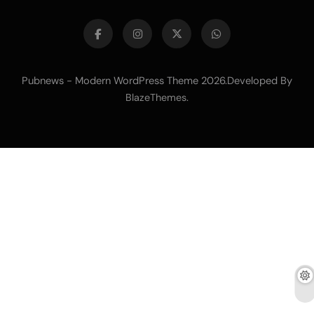
Pubnews - Modern WordPress Theme 2026.Developed By
.
BlazeThemes