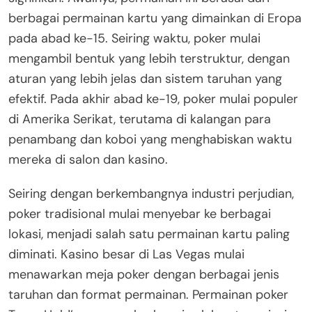
berbagai permainan kartu yang dimainkan di Eropa
pada abad ke-15. Seiring waktu, poker mulai
mengambil bentuk yang lebih terstruktur, dengan
aturan yang lebih jelas dan sistem taruhan yang
efektif. Pada akhir abad ke-19, poker mulai populer
di Amerika Serikat, terutama di kalangan para
penambang dan koboi yang menghabiskan waktu
mereka di salon dan kasino.
Seiring dengan berkembangnya industri perjudian,
poker tradisional mulai menyebar ke berbagai
lokasi, menjadi salah satu permainan kartu paling
diminati. Kasino besar di Las Vegas mulai
menawarkan meja poker dengan berbagai jenis
taruhan dan format permainan. Permainan poker