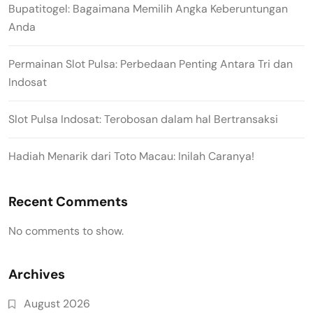
Bupatitogel: Bagaimana Memilih Angka Keberuntungan
Anda
Permainan Slot Pulsa: Perbedaan Penting Antara Tri dan
Indosat
Slot Pulsa Indosat: Terobosan dalam hal Bertransaksi
Hadiah Menarik dari Toto Macau: Inilah Caranya!
Recent Comments
No comments to show.
Archives
August 2026