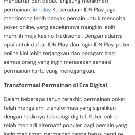
mendaftar dan dapat langsung menikmati
permainan.
idnplay
Keberadaan IDN Play juga
mendorong lebih banyak pemain untuk mencoba
poker online, yang sebelumnya mungkin lebih
memilih meja kasino tradisional. Dengan adanya
opsi untuk daftar IDN Play dan login IDN Play, poker
online kini lebih terjangkau dan beragam bagi
semua orang yang ingin merasakan sensasi
permainan kartu yang menegangkan.
Transformasi Permainan di Era Digital
Dalam beberapa tahun terakhir, permainan poker
telah mengalami transformasi yang signifikan
dengan hadirnya teknologi digital. Poker online
telah menjadi alternatif populer bagi pemain yang
ingin menikmati permainan tanpa harus pergi ke