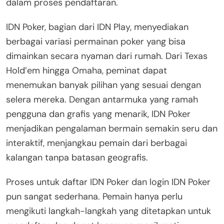
dalam proses pendaftaran.
IDN Poker, bagian dari IDN Play, menyediakan
berbagai variasi permainan poker yang bisa
dimainkan secara nyaman dari rumah. Dari Texas
Hold’em hingga Omaha, peminat dapat
menemukan banyak pilihan yang sesuai dengan
selera mereka. Dengan antarmuka yang ramah
pengguna dan grafis yang menarik, IDN Poker
menjadikan pengalaman bermain semakin seru dan
interaktif, menjangkau pemain dari berbagai
kalangan tanpa batasan geografis.
Proses untuk daftar IDN Poker dan login IDN Poker
pun sangat sederhana. Pemain hanya perlu
mengikuti langkah-langkah yang ditetapkan untuk