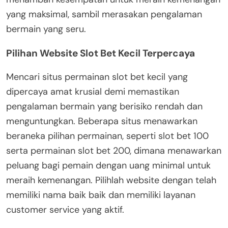
yang maksimal, sambil merasakan pengalaman
bermain yang seru.
Pilihan Website Slot Bet Kecil Terpercaya
Mencari situs permainan slot bet kecil yang
dipercaya amat krusial demi memastikan
pengalaman bermain yang berisiko rendah dan
menguntungkan. Beberapa situs menawarkan
beraneka pilihan permainan, seperti slot bet 100
serta permainan slot bet 200, dimana menawarkan
peluang bagi pemain dengan uang minimal untuk
meraih kemenangan. Pilihlah website dengan telah
memiliki nama baik baik dan memiliki layanan
customer service yang aktif.