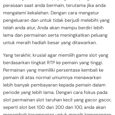
perasaan saat anda bermain, terutama jika anda
mengalami kekalahan. Dengan cara mengatur
pengeluaran dan untuk tidak berjudi melebihi yang
telah anda atur, Anda akan mampu berdiri lebih
lama dan permainan serta meningkatkan peluang
untuk meraih hadiah besar yang ditawarkan.
Yang terakhir, krusial agar memilih game slot yang
berdasarkan tingkat RTP ke pemain yang tinggi.
Permainan yang memiliki persentase kembali ke
pemain di atas normal umumnya menawarkan
lebih banyak pembayaran kepada pemain dalam
periode yang lebih lama. Dengan cara fokus pada
slot permainan slot taruhan kecil yang gacor gacor,
seperti slot bet 100 dan 200 dan 100, anda akan
menambah kesempatan untuk meraih kemenangan