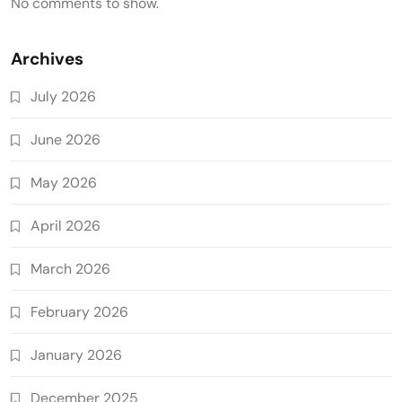
No comments to show.
Archives
July 2026
June 2026
May 2026
April 2026
March 2026
February 2026
January 2026
December 2025