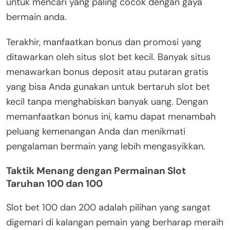
untuk mencari yang paling cocok dengan gaya
bermain anda.
Terakhir, manfaatkan bonus dan promosi yang
ditawarkan oleh situs slot bet kecil. Banyak situs
menawarkan bonus deposit atau putaran gratis
yang bisa Anda gunakan untuk bertaruh slot bet
kecil tanpa menghabiskan banyak uang. Dengan
memanfaatkan bonus ini, kamu dapat menambah
peluang kemenangan Anda dan menikmati
pengalaman bermain yang lebih mengasyikkan.
Taktik Menang dengan Permainan Slot
Taruhan 100 dan 100
Slot bet 100 dan 200 adalah pilihan yang sangat
digemari di kalangan pemain yang berharap meraih