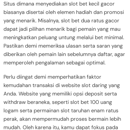
Situs dimana menyediakan slot bet kecil gacor
biasanya disertai oleh elemen hadiah dan promosi
yang menarik. Misalnya, slot bet dua ratus gacor
dapat jadi pilihan menarik bagi pemain yang mau
meningkatkan peluang untung melalui bet minimal.
Pastikan demi memeriksa ulasan serta saran yang
diberikan oleh pemain lain sebelumnya daftar, agar
memperoleh pengalaman sebagai optimal.
Perlu diingat demi memperhatikan faktor
kemudahan transaksi di website slot daring yang
Anda. Website yang memiliki opsi deposit serta
withdraw beraneka, seperti slot bet 100 uang
logam serta permainan slot taruhan enam ratus
perak, akan mempermudah proses bermain lebih
mudah. Oleh karena itu, kamu dapat fokus pada