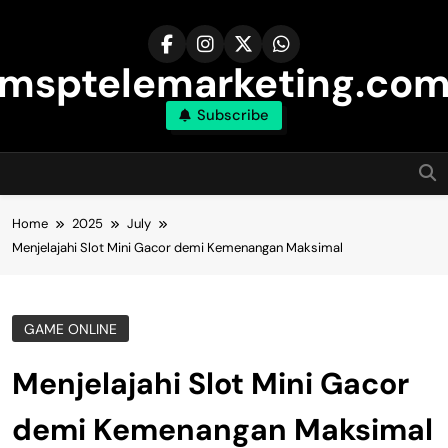
Skip
to
content
msptelemarketing.co
Subscribe
Home
2025
July
Menjelajahi Slot Mini Gacor demi Kemenangan Maksimal
GAME ONLINE
Menjelajahi Slot Mini Gacor
demi Kemenangan Maksimal