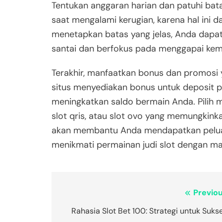
Tentukan anggaran harian dan patuhi bat
saat mengalami kerugian, karena hal ini
menetapkan batas yang jelas, Anda dapa
santai dan berfokus pada menggapai ke
Terakhir, manfaatkan bonus dan promosi y
situs menyediakan bonus untuk deposit 
meningkatkan saldo bermain Anda. Pilih 
slot qris, atau slot ovo yang memungkin
akan membantu Anda mendapatkan peluan
menikmati permainan judi slot dengan ma
Post
Previou
navigation
Rahasia Slot Bet 100: Strategi untuk Suks