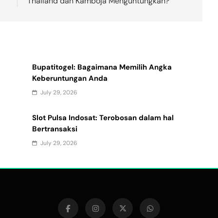
Thailand dan Kamboja Menguntungkan?
Bupatitogel: Bagaimana Memilih Angka
Keberuntungan Anda
July 29, 2026
Slot Pulsa Indosat: Terobosan dalam hal
Bertransaksi
July 29, 2026