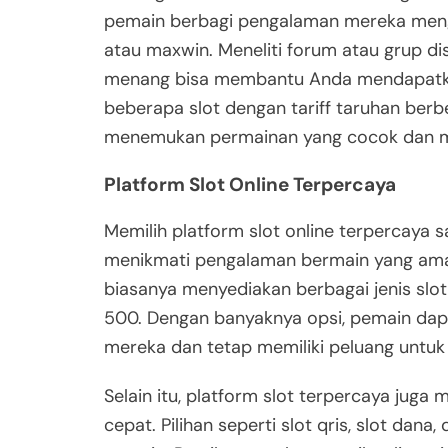
pemain berbagi pengalaman mereka men
atau maxwin. Meneliti forum atau grup d
menang bisa membantu Anda mendapatkan
beberapa slot dengan tariff taruhan berbe
menemukan permainan yang cocok dan m
Platform Slot Online Terpercaya
Memilih platform slot online terpercaya 
menikmati pengalaman bermain yang ama
biasanya menyediakan berbagai jenis slot,
500. Dengan banyaknya opsi, pemain dap
mereka dan tetap memiliki peluang untuk
Selain itu, platform slot terpercaya j
cepat. Pilihan seperti slot qris, slot da