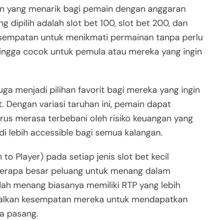
han yang menarik bagi pemain dengan anggaran
 dipilih adalah slot bet 100, slot bet 200, dan
kesempatan untuk menikmati permainan tanpa perlu
ingga cocok untuk pemula atau mereka yang ingin
juga menjadi pilihan favorit bagi mereka yang ingin
. Dengan variasi taruhan ini, pemain dapat
rus merasa terbebani oleh risiko keuangan yang
i lebih accessible bagi semua kalangan.
o Player) pada setiap jenis slot bet kecil
erapa besar peluang untuk menang dalam
dah menang biasanya memiliki RTP yang lebih
malkan kesempatan mereka untuk mendapatkan
ka pasang.