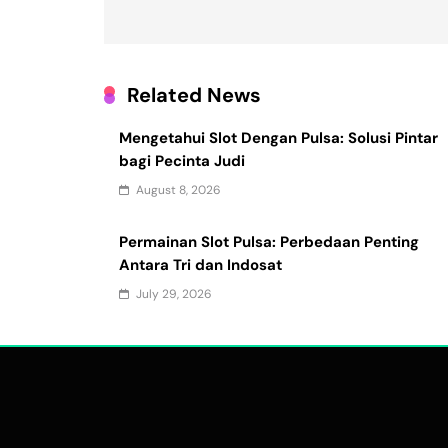
Related News
Mengetahui Slot Dengan Pulsa: Solusi Pintar
bagi Pecinta Judi
August 8, 2026
Permainan Slot Pulsa: Perbedaan Penting
Antara Tri dan Indosat
July 29, 2026