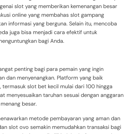
genai slot yang memberikan kemenangan besar
iskusi online yang membahas slot gampang
 informasi yang berguna. Selain itu, mencoba
da juga bisa menjadi cara efektif untuk
enguntungkan bagi Anda.
sangat penting bagi para pemain yang ingin
n dan menyenangkan. Platform yang baik
 termasuk slot bet kecil mulai dari 100 hingga
at menyesuaikan taruhan sesuai dengan anggaran
 menang besar.
uga menawarkan metode pembayaran yang aman dan
na, dan slot ovo semakin memudahkan transaksi bagi