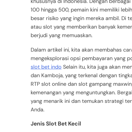
khususnya di Indonesia. Dengan berbagai p
100 hingga 500, pemain kini memiliki lebi
besar risiko yang ingin mereka ambil. Di
atau slot yang memberikan banyak keme
berjudi yang memuaskan.
Dalam artikel ini, kita akan membahas cara
mengeksplorasi opsi pembayaran yang popul
slot bet indo
Selain itu, kita juga akan men
dan Kamboja, yang terkenal dengan ting
RTP slot online dan slot gampang maxwi
kemenangan yang menguntungkan. Bergabu
yang menarik ini dan temukan strategi te
Anda.
Jenis Slot Bet Kecil