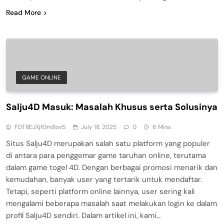
Read More
GAME ONLINE
Salju4D Masuk: Masalah Khusus serta Solusinya
FOT8EJXjf0m8ov5
July 18, 2025
0
6 Mins
Situs Salju4D merupakan salah satu platform yang populer
di antara para penggemar game taruhan online, terutama
dalam game togel 4D. Dengan berbagai promosi menarik dan
kemudahan, banyak user yang tertarik untuk mendaftar.
Tetapi, seperti platform online lainnya, user sering kali
mengalami beberapa masalah saat melakukan login ke dalam
profil Salju4D sendiri. Dalam artikel ini, kami…