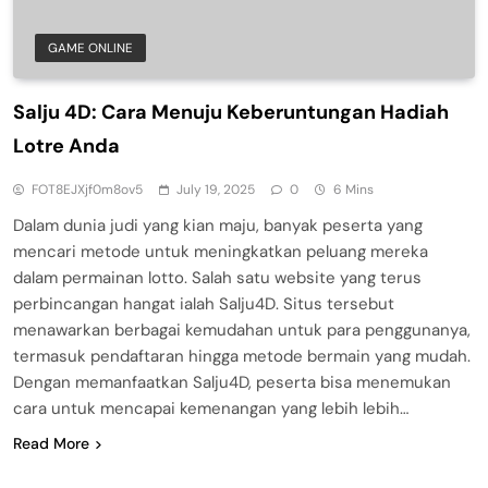
GAME ONLINE
Salju 4D: Cara Menuju Keberuntungan Hadiah
Lotre Anda
FOT8EJXjf0m8ov5
July 19, 2025
0
6 Mins
Dalam dunia judi yang kian maju, banyak peserta yang
mencari metode untuk meningkatkan peluang mereka
dalam permainan lotto. Salah satu website yang terus
perbincangan hangat ialah Salju4D. Situs tersebut
menawarkan berbagai kemudahan untuk para penggunanya,
termasuk pendaftaran hingga metode bermain yang mudah.
Dengan memanfaatkan Salju4D, peserta bisa menemukan
cara untuk mencapai kemenangan yang lebih lebih…
Read More