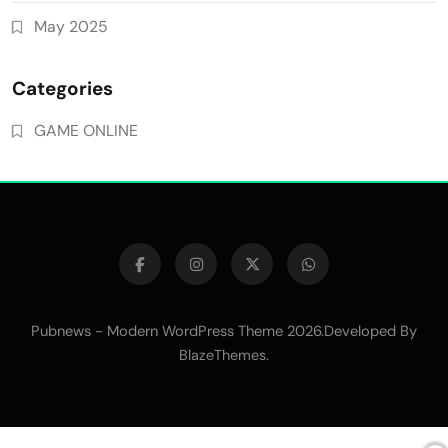
May 2025
Categories
GAME ONLINE
Pubnews - Modern WordPress Theme 2026.Developed By
.
BlazeThemes