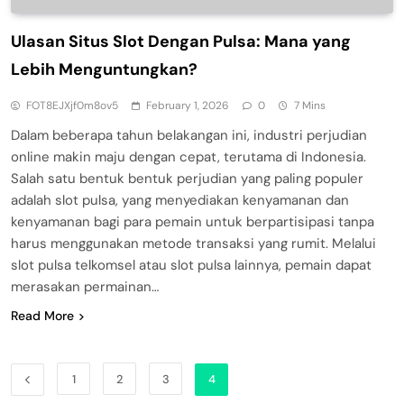
Ulasan Situs Slot Dengan Pulsa: Mana yang
Lebih Menguntungkan?
FOT8EJXjf0m8ov5
February 1, 2026
0
7 Mins
Dalam beberapa tahun belakangan ini, industri perjudian
online makin maju dengan cepat, terutama di Indonesia.
Salah satu bentuk bentuk perjudian yang paling populer
adalah slot pulsa, yang menyediakan kenyamanan dan
kenyamanan bagi para pemain untuk berpartisipasi tanpa
harus menggunakan metode transaksi yang rumit. Melalui
slot pulsa telkomsel atau slot pulsa lainnya, pemain dapat
merasakan permainan…
Read More
1
2
3
4