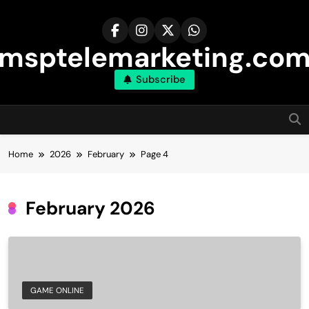
Skip
to
content
msptelemarketing.co
Subscribe
Home
2026
February
Page 4
February 2026
GAME ONLINE